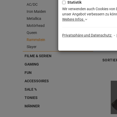
Statistik
AC/DC
Wir verwenden auch Cookies von Dr
Iron Maiden
unser Angebot verbessern zu könn
Metallica
Weitere Infos
Motörhead
Queen
Privatsphäre und Datenschutz
-
Rammstein
Slayer
FILME & SERIEN
SORTIE
GAMING
FUN
ACCESSOIRES
SALE %
TONIES
MÄNNER