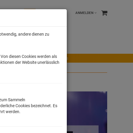
ANMELDEN
notwendig, andere dienen zu
e %
Tonies
Männer
. Von diesen Cookies werden als
r Maus
Ravensburger Spiele
Tonies
ktionen der Website unerlässlich
ll zum Sammeln
derliche Cookies bezeichnet. Es
ührt werden.