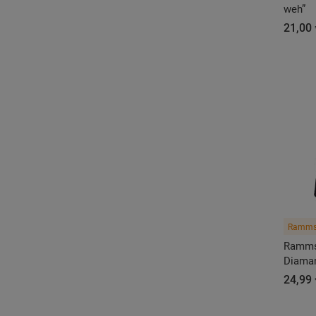
weh”
21,00 
Ramms
Ramms
Diaman
24,99 