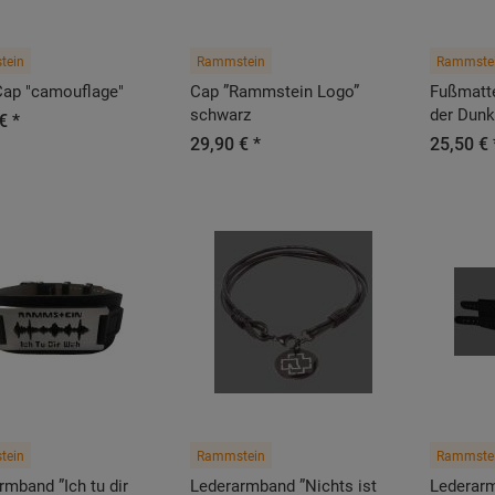
tein
Rammstein
Rammste
ap "camouflage"
Cap ”Rammstein Logo”
Fußmatt
schwarz
der Dunk
€ *
29,90 € *
25,50 € 
tein
Rammstein
Rammste
rmband ”Ich tu dir
Lederarmband ”Nichts ist
Lederarm