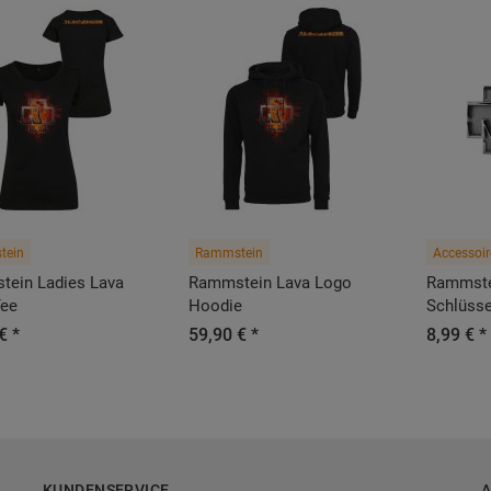
tein
Rammstein
Accessoir
ein Ladies Lava
Rammstein Lava Logo
Rammste
Tee
Hoodie
Schlüss
€ *
59,90 € *
8,99 € *
KUNDENSERVICE
A