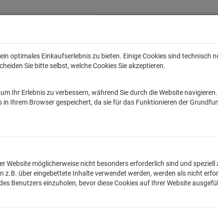
in optimales Einkaufserlebnis zu bieten. Einige Cookies sind technisch 
eiden Sie bitte selbst, welche Cookies Sie akzeptieren.
Anime
Bands
Filme & Serien
Gaming
Fun
Accessoires
Sal
um Ihr Erlebnis zu verbessern, während Sie durch die Website navigieren
tar Wars
Game of Thrones
Marvel
DC Comics
Die Sendung mit de
 in Ihrem Browser gespeichert, da sie für das Funktionieren der Grundfun
ds
Rammstein
n der Website möglicherweise nicht besonders erforderlich sind und spezie
.B. über eingebettete Inhalte verwendet werden, werden als nicht erfor
 des Benutzers einzuholen, bevor diese Cookies auf Ihrer Website ausgef