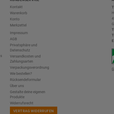
Kontakt
T
H
Warenkorb
4
Konto
G
Merkzettel
T
Impressum
T
AGB
E
Privatsphäre und
Datenschutz
us
Versandkosten und
Zahlungsarten
Verpackungsverordnung
G
Wie bestellen?
Rücksendeformular
Über uns
Gestalte deine eigenen
Produkte
Widerrufsrecht
VERTRAG WIDERRUFEN