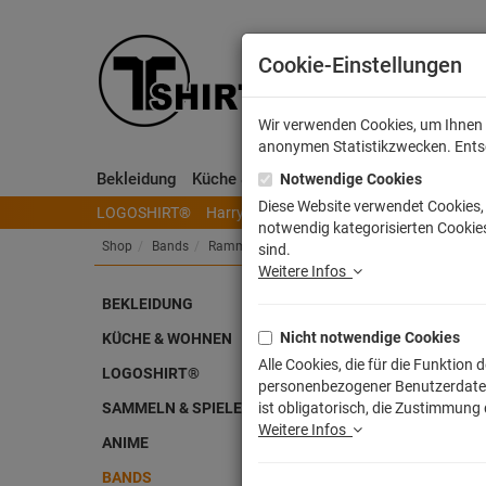
Cookie-Einstellungen
Wir verwenden Cookies, um Ihnen e
anonymen Statistikzwecken. Entsch
Bekleidung
Küche & Wohnen
Sammeln & Spielen
Notwendige Cookies
Diese Website verwendet Cookies, 
LOGOSHIRT®
Harry Potter
Herr der Ringe
Disney
S
notwendig kategorisierten Cookies
Shop
Bands
Rammstein
sind.
Weitere Infos
Ban
BEKLEIDUNG
Nicht notwendige Cookies
KÜCHE & WOHNEN
Alle Cookies, die für die Funktio
LOGOSHIRT®
personenbezogener Benutzerdaten z
SAMMELN & SPIELEN
ist obligatorisch, die Zustimmung
Weitere Infos
ANIME
BANDS