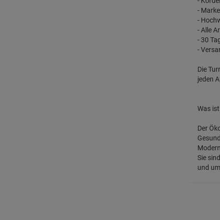
- Korde
- Marke
- Hochw
- Alle 
- 30 T
- Vers
Die Tur
jeden A
Was is
Der Öko
Gesundh
Modern
Sie sin
und umw