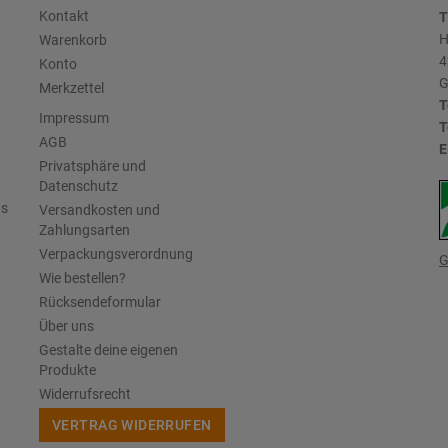
Kontakt
T
H
Warenkorb
4
Konto
G
Merkzettel
T
Impressum
T
AGB
E
Privatsphäre und
Datenschutz
us
Versandkosten und
Zahlungsarten
Verpackungsverordnung
G
Wie bestellen?
Rücksendeformular
Über uns
Gestalte deine eigenen
Produkte
Widerrufsrecht
VERTRAG WIDERRUFEN