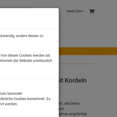
ANMELDEN
notwendig, andere dienen zu
e %
Tonies
Männer
r Maus
Ravensburger Spiele
Tonies
. Von diesen Cookies werden als
ktionen der Website unerlässlich
ruckter Turnbeutel mit Kordeln
ll zum Sammeln
derliche Cookies bezeichnet. Es
h, buntes Motiv oder Lizensierter Print, alle Deine
ührt werden.
tel werden in Deutschland unter strengen
ochwertig im Sieb - / Digitaldruckverfahren angefertigt.