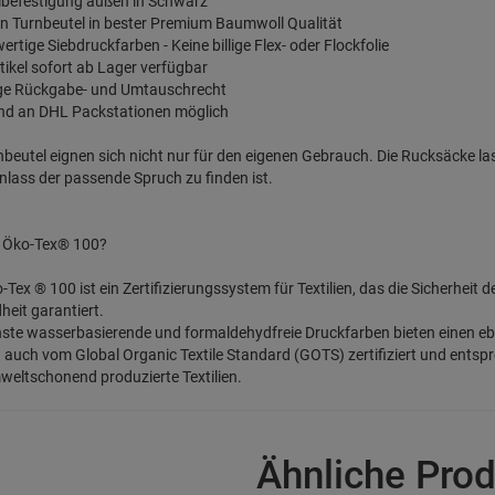
lbefestigung außen in Schwarz
n Turnbeutel in bester Premium Baumwoll Qualität
ertige Siebdruckfarben - Keine billige Flex- oder Flockfolie
Artikel sofort ab Lager verfügbar
age Rückgabe- und Umtauschrecht
and an DHL Packstationen möglich
nbeutel eignen sich nicht nur für den eigenen Gebrauch. Die Rucksäcke la
nlass der passende Spruch zu finden ist.
t Öko-Tex® 100?
-Tex ® 100 ist ein Zertifizierungssystem für Textilien, das die Sicherheit 
eit garantiert.
ste wasserbasierende und formaldehydfreie Druckfarben bieten einen e
d auch vom Global Organic Textile Standard (GOTS) zertifiziert und entsp
eltschonend produzierte Textilien.
Ähnliche Pro