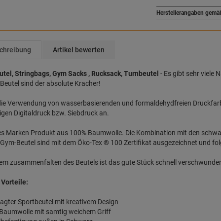
Herstellerangaben gemä
chreibung
Artikel bewerten
tel, Stringbags, Gym Sacks , Rucksack, Turnbeutel
- Es gibt sehr viele
Beutel sind der absolute Kracher!
die Verwendung von wasserbasierenden und formaldehydfreien Druckfarb
igen Digitaldruck bzw. Siebdruck an.
les Marken Produkt aus 100% Baumwolle. Die Kombination mit den schwa
Gym-Beutel sind mit dem Öko-Tex ® 100 Zertifikat ausgezeichnet und fol
m zusammenfalten des Beutels ist das gute Stück schnell verschwunden
Vorteile:
agter Sportbeutel mit kreativem Design
 Baumwolle mit samtig weichem Griff