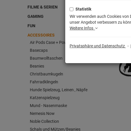
FILME & SERIEN
Statistik
GAMING
Wir verwenden auch Cookies von Dr
unser Angebot verbessern zu könn
FUN
Weitere Infos
ACCESSOIRES
Air Pods Case + Powerbanks
Privatsphäre und Datenschutz
-
Basecaps
Baumwolltaschen
Beanies
Christbaumkugeln
Fahrradklingeln
Hunde Spielzeug, Leinen , Näpfe
Katzenspielzeug
Mund - Nasenmaske
Nemesis Now
Noble Collection
Schals und Mützen/Beanies