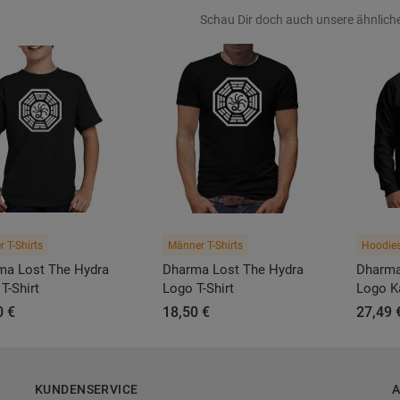
Schau Dir doch auch unsere ähnliche
r T-Shirts
Männer T-Shirts
Hoodie
ma Lost The Hydra
Dharma Lost The Hydra
Dharma
T-Shirt
Logo T-Shirt
Logo K
0 €
18,50 €
27,49 
KUNDENSERVICE
A