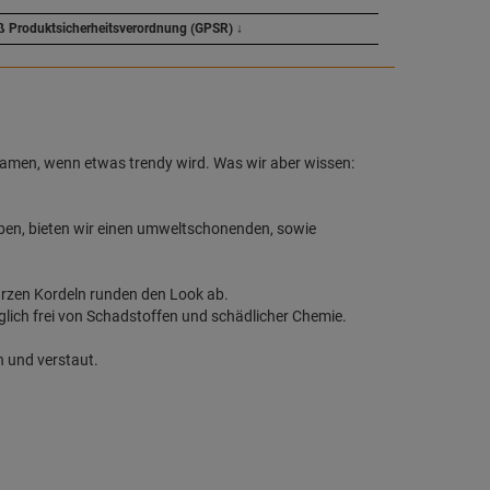
ß Produktsicherheitsverordnung (GPSR)
↓
 Namen, wenn etwas trendy wird. Was wir aber wissen:
en, bieten wir einen umweltschonenden, sowie
rzen Kordeln runden den Look ab.
glich frei von Schadstoffen und schädlicher Chemie.
 und verstaut.