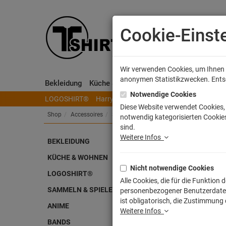
Cookie-Einst
Wir verwenden Cookies, um Ihnen e
anonymen Statistikzwecken. Entsch
Bekleidung
Küche & Wohnen
Sammeln & Spielen
Notwendige Cookies
LOGOSHIRT®
Harry Potter
Herr der Ringe
Disney
S
Diese Website verwendet Cookies, 
Shop
Accessoires
Sportbeutel
notwendig kategorisierten Cookies
sind.
Weitere Infos
BEKLEIDUNG
Dhar
KÜCHE & WOHNEN
Nicht notwendige Cookies
Artike
LOGOSHIRT®
Alle Cookies, die für die Funktio
SAMMELN & SPIELEN
personenbezogener Benutzerdaten z
ist obligatorisch, die Zustimmung
ANIME
Weitere Infos
BANDS