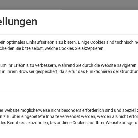
ellungen
in optimales Einkaufserlebnis zu bieten. Einige Cookies sind technisch 
eiden Sie bitte selbst, welche Cookies Sie akzeptieren.
Anime
Bands
Filme & Serien
Gaming
Fun
Accessoires
Sal
tar Wars
Game of Thrones
Marvel
DC Comics
Die Sendung mit de
um Ihr Erlebnis zu verbessern, während Sie durch die Website navigieren
 in Ihrem Browser gespeichert, da sie für das Funktionieren der Grundfun
ma Lost The Hydra Logo Sportbeutel  bed
lnummer: TLM2281TX
n der Website möglicherweise nicht besonders erforderlich sind und spezie
.B. über eingebettete Inhalte verwendet werden, werden als nicht erfor
Egal ob witziger Spruc
 des Benutzers einzuholen, bevor diese Cookies auf Ihrer Website ausgef
originellen Sportbeu
Qualitätskontrollen h