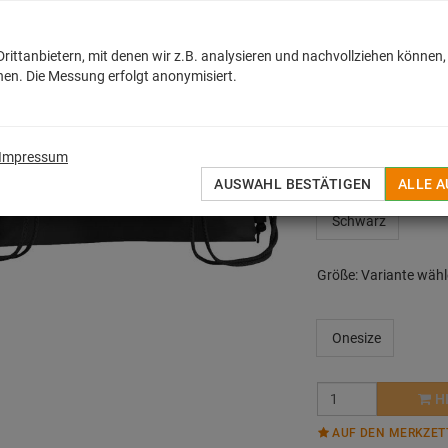
MEHR
ittanbietern, mit denen wir z.B. analysieren und nachvollziehen können,
15,42
€
en. Die Messung erfolgt anonymisiert.
inkl. MwSt. zzgl.
Versan
Sofort lieferbar
Impressum
Farbe:
Variante wähl
AUSWAHL BESTÄTIGEN
ALLE 
Schwarz
Größe:
Variante wäh
Onesize
H
AUF DEN MERKZET