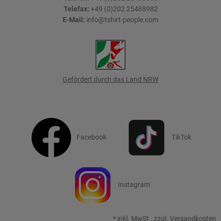
Telefax:
+49 (0)202 25488982
E-Mail:
info@tshirt-people.com
Gefördert durch das Land NRW
Facebook
TikTok
Instagram
*
inkl. MwSt., zzgl.
Versandkosten