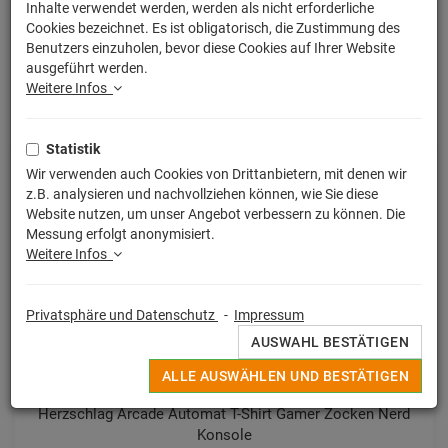
Inhalte verwendet werden, werden als nicht erforderliche
Unsere bedruckten T-Shirts mit Herzschlag /
Cookies bezeichnet. Es ist obligatorisch, die Zustimmung des
Heartbeat Prints
Benutzers einzuholen, bevor diese Cookies auf Ihrer Website
ausgeführt werden.
Weitere Infos
SORTIERUNG:
WÄHLEN
Statistik
Wir verwenden auch Cookies von Drittanbietern, mit denen wir
z.B. analysieren und nachvollziehen können, wie Sie diese
Website nutzen, um unser Angebot verbessern zu können. Die
Messung erfolgt anonymisiert.
Weitere Infos
Privatsphäre und Datenschutz
-
Impressum
AUSWAHL BESTÄTIGEN
ALLE AUSWÄHLEN UND BESTÄTIGEN
Kinder T-Shirts
Herzschlag Arcade Automat T-Shirt Gamer Zocken Nerd
Konsole