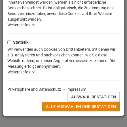
Inhalte verwendet werden, werden als nicht erforderliche
Cookies bezeichnet. Es ist obligatorisch, die Zustimmung des
Benutzers einzuholen, bevor diese Cookies auf Ihrer Website
SORTIERUNG:
WÄHLEN
ausgeführt werden.
Weitere Infos
Statistik
Wir verwenden auch Cookies von Drittanbietern, mit denen wir
z.B. analysieren und nachvollziehen können, wie Sie diese
Website nutzen, um unser Angebot verbessern zu können. Die
Messung erfolgt anonymisiert.
Weitere Infos
Privatsphäre und Datenschutz
-
Impressum
Disney
AUSWAHL BESTÄTIGEN
Lilo & Stitch Kartenspiel UNO
14,90 € *
ALLE AUSWÄHLEN UND BESTÄTIGEN