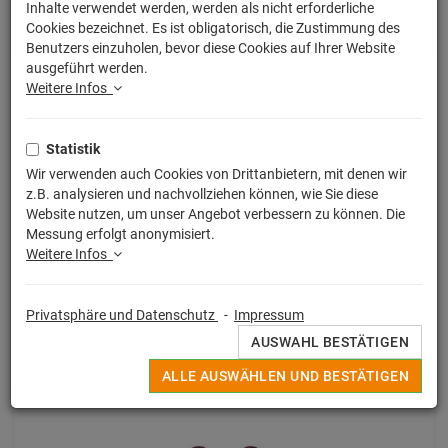
Inhalte verwendet werden, werden als nicht erforderliche
SORTIERUNG:
WÄHLEN
Cookies bezeichnet. Es ist obligatorisch, die Zustimmung des
Benutzers einzuholen, bevor diese Cookies auf Ihrer Website
ausgeführt werden.
Weitere Infos
Statistik
Wir verwenden auch Cookies von Drittanbietern, mit denen wir
z.B. analysieren und nachvollziehen können, wie Sie diese
Website nutzen, um unser Angebot verbessern zu können. Die
Messung erfolgt anonymisiert.
Weitere Infos
Harry Potter
Privatsphäre und Datenschutz
-
Impressum
Harry Potter D-Stage PVC Diorama Platform 9 3/4 Standard
Version 15 cm
AUSWAHL BESTÄTIGEN
62,99 € *
ALLE AUSWÄHLEN UND BESTÄTIGEN