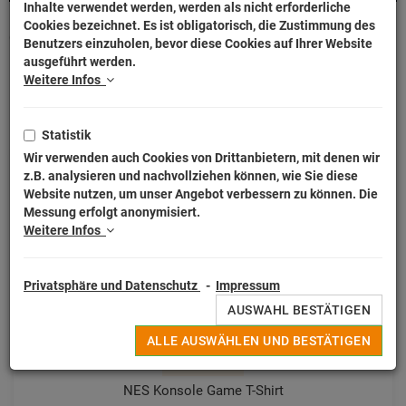
Inhalte verwendet werden, werden als nicht erforderliche
Cookies bezeichnet. Es ist obligatorisch, die Zustimmung des
Gaming Kinder T-Shirt Fanartikel bei Tshirt-People -
Benutzers einzuholen, bevor diese Cookies auf Ihrer Website
Level mit Deinem Buddy!
ausgeführt werden.
Weitere Infos
SORTIERUNG:
WÄHLEN
Statistik
Wir verwenden auch Cookies von Drittanbietern, mit denen wir
z.B. analysieren und nachvollziehen können, wie Sie diese
Website nutzen, um unser Angebot verbessern zu können. Die
Messung erfolgt anonymisiert.
Weitere Infos
Privatsphäre und Datenschutz
-
Impressum
AUSWAHL BESTÄTIGEN
ALLE AUSWÄHLEN UND BESTÄTIGEN
Kinder T-Shirts
NES Konsole Game T-Shirt