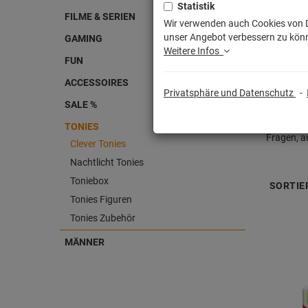
Statistik
FILME & SERIEN
Wir verwenden auch Cookies von Dr
unser Angebot verbessern zu könn
GAMING
Weitere Infos
FUN
ACCESSOIRES
Privatsphäre und Datenschutz
-
SALE %
Bringen e
TONIES
Fragen, a
Clever Tonies
Nachtlicht Tonies
Toniebox
SORTIE
Tonies Figuren
Tonies Zubehör
MÄNNER