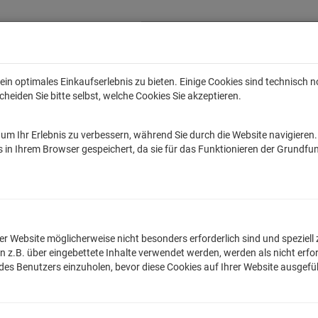
in optimales Einkaufserlebnis zu bieten. Einige Cookies sind technisch 
eiden Sie bitte selbst, welche Cookies Sie akzeptieren.
Anime
Bands
Filme & Serien
Gaming
Fun
Accessoires
Sal
um Ihr Erlebnis zu verbessern, während Sie durch die Website navigieren
tar Wars
Game of Thrones
Marvel
DC Comics
Die Sendung mit de
 in Ihrem Browser gespeichert, da sie für das Funktionieren der Grundfun
es
Clever Tonies
n der Website möglicherweise nicht besonders erforderlich sind und spezie
.B. über eingebettete Inhalte verwendet werden, werden als nicht erfor
 des Benutzers einzuholen, bevor diese Cookies auf Ihrer Website ausgef