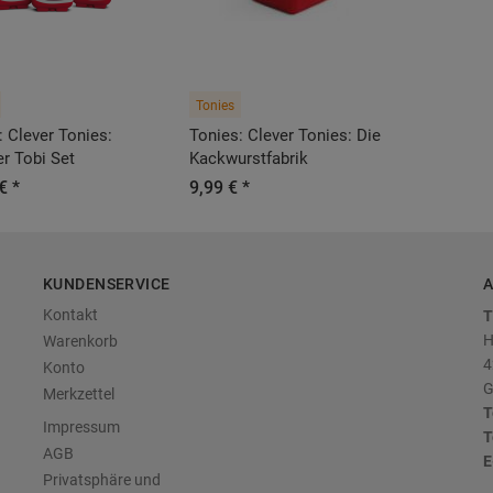
Tonies
: Clever Tonies:
Tonies: Clever Tonies: Die
r Tobi Set
Kackwurstfabrik
€ *
9,99 € *
KUNDENSERVICE
A
Kontakt
T
H
Warenkorb
4
Konto
G
Merkzettel
T
Impressum
T
AGB
E
Privatsphäre und