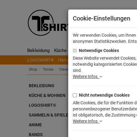
Cookie-Einstellungen
Wir verwenden Cookies, um Ihnen e
anonymen Statistikzwecken. Entsch
Bekleidung
Küche & Wohnen
Sammeln & Spielen
Notwendige Cookies
Diese Website verwendet Cookies, 
LOGOSHIRT®
Harry Potter
Herr der Ringe
Disney
S
notwendig kategorisierten Cookies
Shop
Tonies
Clever Tonies
sind.
Weitere Infos
Toni
BEKLEIDUNG
Nicht notwendige Cookies
KÜCHE & WOHNEN
Alle Cookies, die für die Funktio
LOGOSHIRT®
personenbezogener Benutzerdaten z
SAMMELN & SPIELEN
ist obligatorisch, die Zustimmung
Weitere Infos
ANIME
BANDS