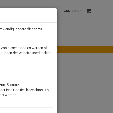
ANMELDEN
notwendig, andere dienen zu
e %
Tonies
Männer
. Von diesen Cookies werden als
r Maus
Ravensburger Spiele
Tonies
ktionen der Website unerlässlich
ll zum Sammeln
derliche Cookies bezeichnet. Es
ührt werden.