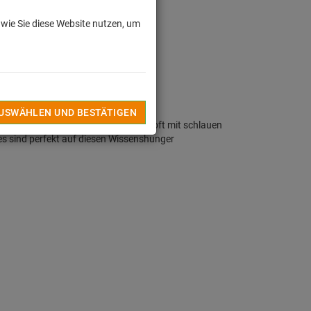
 wie Sie diese Website nutzen, um
AUSWÄHLEN UND BESTÄTIGEN
chon brennt? Kinder verblüffen uns oft mit schlauen
es sind perfekt auf diesen Wissenshunger