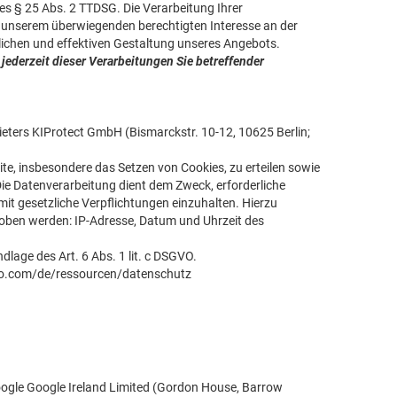
es § 25 Abs. 2 TTDSG. Die Verarbeitung Ihrer
s unserem überwiegenden berechtigten Interesse an der
lichen und effektiven Gestaltung unseres Angebots.
 jederzeit dieser Verarbeitungen Sie betreffender
ters KIProtect GmbH (Bismarckstr. 10-12, 10625 Berlin;
ite, insbesondere das Setzen von Cookies, zu erteilen sowie
Die Datenverarbeitung dient dem Zweck, erforderliche
it gesetzliche Verpflichtungen einzuhalten. Hierzu
hoben werden: IP-Adresse, Datum und Uhrzeit des
dlage des Art. 6 Abs. 1 lit. c DSGVO.
aro.com/de/ressourcen/datenschutz
ogle Google Ireland Limited (Gordon House, Barrow