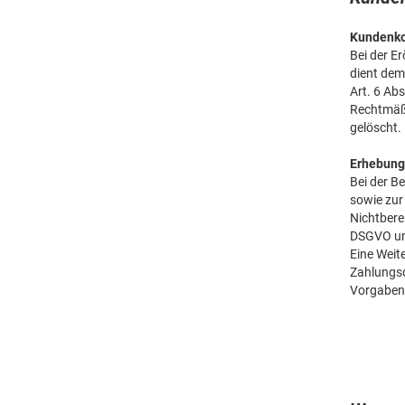
Kundenk
Bei der E
dient dem
Art. 6 Abs
Rechtmäßi
gelöscht.
Erhebung
Bei der B
sowie zur 
Nichtberei
DSGVO und 
Eine Weit
Zahlungsdi
Vorgaben.