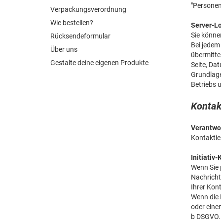
"Personenb
Verpackungsverordnung
Wie bestellen?
Server-Lo
Sie könne
Rücksendeformular
Bei jedem
Über uns
übermitte
Gestalte deine eigenen Produkte
Seite, Da
Grundlage
Betriebs 
Kontak
Verantwor
Kontaktie
Initiativ
Wenn Sie 
Nachricht
Ihrer Kon
Wenn die 
oder eine
b DSGVO.