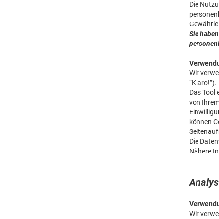
Die Nutzu
personenb
Gewährlei
Sie haben
personen
Verwendu
Wir verwe
“Klaro!”).
Das Tool 
von Ihrem
Einwillig
können Co
Seitenauf
Die Datenv
Nähere In
Anal
Verwendu
Wir verwe