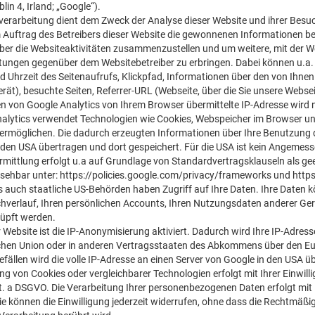
blin 4, Irland; „Google“).
verarbeitung dient dem Zweck der Analyse dieser Website und ihrer Bes
 Auftrag des Betreibers dieser Website die gewonnenen Informationen b
ber die Websiteaktivitäten zusammenzustellen und um weitere, mit der 
stungen gegenüber dem Websitebetreiber zu erbringen. Dabei können u.a.
 Uhrzeit des Seitenaufrufs, Klickpfad, Informationen über den von Ihn
erät), besuchte Seiten, Referrer-URL (Webseite, über die Sie unsere Webse
 von Google Analytics von Ihrem Browser übermittelte IP-Adresse wird
alytics verwendet Technologien wie Cookies, Webspeicher im Browser und
 ermöglichen. Die dadurch erzeugten Informationen über Ihre Benutzung d
 den USA übertragen und dort gespeichert. Für die USA ist kein Angeme
mittlung erfolgt u.a auf Grundlage von Standardvertragsklauseln als g
nsehbar unter:
https://policies.google.com/privacy/frameworks
und
http
s auch staatliche US-Behörden haben Zugriff auf Ihre Daten. Ihre Daten 
hverlauf, Ihren persönlichen Accounts, Ihren Nutzungsdaten anderer Gerä
nüpft werden.
r Website ist die IP-Anonymisierung aktiviert. Dadurch wird Ihre IP-Adres
hen Union oder in anderen Vertragsstaaten des Abkommens über den Eur
ällen wird die volle IP-Adresse an einen Server von Google in den USA ü
ng von Cookies oder vergleichbarer Technologien erfolgt mit Ihrer Einwill
it. a DSGVO. Die Verarbeitung Ihrer personenbezogenen Daten erfolgt mit Ih
e können die Einwilligung jederzeit widerrufen, ohne dass die Rechtmäßig