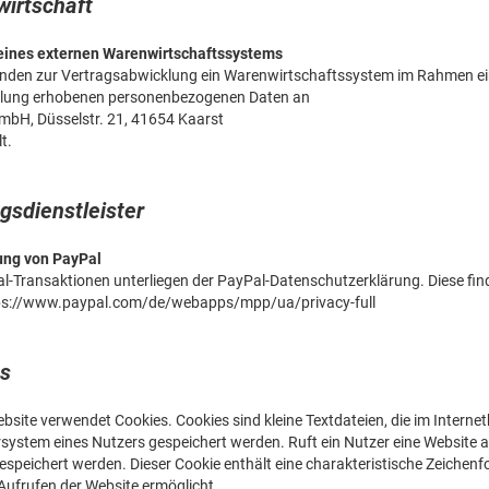
irtschaft
eines externen Warenwirtschaftssystems
nden zur Vertragsabwicklung ein Warenwirtschaftssystem im Rahmen ei
llung erhobenen personenbezogenen Daten an
GmbH, Düsselstr. 21, 41654 Kaarst
t.
ngsdienstleister
ng von PayPal
al-Transaktionen unterliegen der PayPal-Datenschutzerklärung. Diese fin
ps://www.paypal.com/de/webapps/mpp/ua/privacy-full
s
bsite verwendet Cookies. Cookies sind kleine Textdateien, die im Inter
ystem eines Nutzers gespeichert werden. Ruft ein Nutzer eine Website a
espeichert werden. Dieser Cookie enthält eine charakteristische Zeichenfo
Aufrufen der Website ermöglicht.