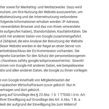
ucher sowie für Marketing- und Werbezwecke. Dazu wird
enutzen, um Ihre Nutzung der Website auszuwerten, um
Websitenutzung und der Internetnutzung verbundene
 folgende Informationen erhoben werden: IP-Adresse,
en verwendeten Browser und das von Ihnen verwendete
ite aufgerufen haben), Standortdaten, Kaufaktivitäten. Die
 nicht mit anderen Daten von Google zusammengeführt.
 Zählpixel, die eine Analyse der Benutzung der Website
ieser Website werden in der Regel an einen Server von
ssenheitsbeschluss der EU-Kommission vorhanden. Die
eeignete Garantien für den Schutz der personenbezogenen
s://business.safety.google/adsprocessorterms/
. Sowohl
können von Google mit anderen Daten, wie beispielsweise
te und allen anderen Daten, die Google zu Ihnen vorliegen
se von Google innerhalb von Mitgliedstaaten der
opäischen Wirtschaftsraum zuvor gekürzt. Nur in
bertragen und dort gekürzt.
igung auf Grundlage des § 25 Abs. 1 S. 1 TTDSG i.V.m. Art.
rer Einwilligung auf Grundlage des Art. 6 Abs. 1 lit. a
keit der aufgrund der Einwilligung bis zum Widerruf