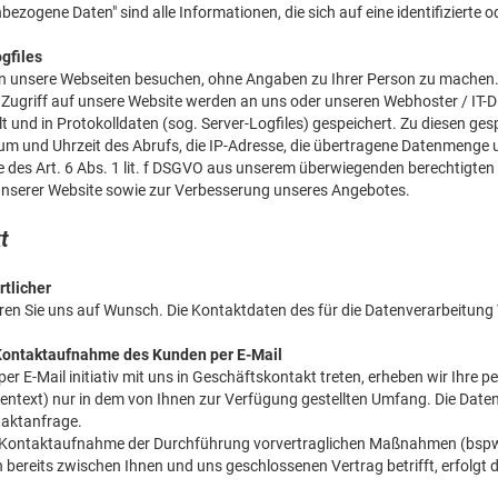
ezogene Daten" sind alle Informationen, die sich auf eine identifizierte o
gfiles
n unsere Webseiten besuchen, ohne Angaben zu Ihrer Person zu machen
 Zugriff auf unsere Website werden an uns oder unseren Webhoster / IT-D
lt und in Protokolldaten (sog. Server-Logfiles) gespeichert. Zu diesen g
tum und Uhrzeit des Abrufs, die IP-Adresse, die übertragene Datenmenge u
 des Art. 6 Abs. 1 lit. f DSGVO aus unserem überwiegenden berechtigten 
unserer Website sowie zur Verbesserung unseres Angebotes.
t
tlicher
ren Sie uns auf Wunsch. Die Kontaktdaten des für die Datenverarbeitung
-Kontaktaufnahme des Kunden per E-Mail
per E-Mail initiativ mit uns in Geschäftskontakt treten, erheben wir Ihr
entext) nur in dem von Ihnen zur Verfügung gestellten Umfang. Die Dat
taktanfrage.
Kontaktaufnahme der Durchführung vorvertraglichen Maßnahmen (bspw. 
n bereits zwischen Ihnen und uns geschlossenen Vertrag betrifft, erfolgt d