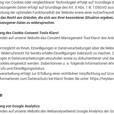
ng von Cookies oder vergleichbarer Technologien erfolgt auf Grundlage d
ezogenen Daten erfolgt auf Grundlage des Art. 6 Abs. 1 lit. f DSGVO au
stung der optimalen Funktionalität der Website sowie einer nutzerfreund
 das Recht aus Gründen, die sich aus Ihrer besonderen Situation ergeben,
bezogener Daten zu widersprechen.
ng des Cookie-Consent-Tools Klaro!
nden auf unserer Website das Consent-Management-Tool Klaro! des Anbie
ermöglicht es Ihnen, Einwilligungen in Datenverarbeitungen über die Webs
 Widerrufsrecht für bereits erteilte Einwilligungen Gebrauch zu machen. 
ungen in Datenverarbeitungen einzuholen sowie zu dokumentieren und dam
okies eingesetzt werden. Dabei können u. a. folgende Informationen er
rufs und Einwilligungsstatus.
erarbeitung erfolgt zur Erfüllung einer rechtlichen Verpflichtung auf Grun
formationen zum Datenschutz bei Klaro! finden Sie unter:
https://heykl
yse
ng von Google Analytics
nden auf unserer Website den Webanalysedienst Google Analytics der Go