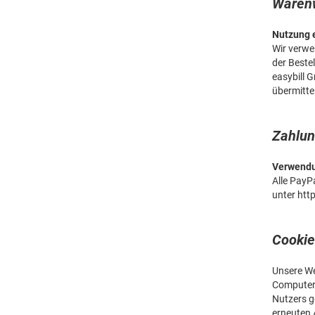
Warenw
Nutzung 
Wir verwe
der Beste
easybill 
übermittel
Zahlu
Verwendu
Alle PayP
unter
htt
Cookie
Unsere We
Computers
Nutzers g
erneuten 