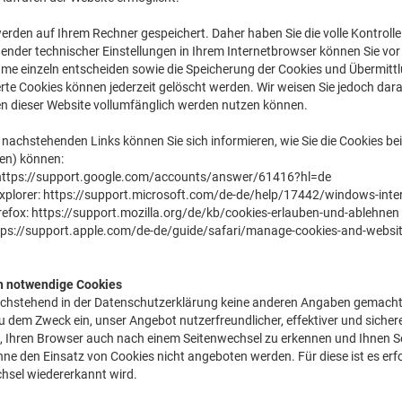
erden auf Ihrem Rechner gespeichert. Daher haben Sie die volle Kontrol
ender technischer Einstellungen in Ihrem Internetbrowser können Sie vo
me einzeln entscheiden sowie die Speicherung der Cookies und Übermittl
rte Cookies können jederzeit gelöscht werden. Wir weisen Sie jedoch dara
n dieser Website vollumfänglich werden nutzen können.
 nachstehenden Links können Sie sich informieren, wie Sie die Cookies be
ren) können:
https://support.google.com/accounts/answer/61416?hl=de
xplorer:
https://support.microsoft.com/de-de/help/17442/windows-inter
refox:
https://support.mozilla.org/de/kb/cookies-erlauben-und-ablehnen
tps://support.apple.com/de-de/guide/safari/manage-cookies-and-websi
h notwendige Cookies
chstehend in der Datenschutzerklärung keine anderen Angaben gemacht 
u dem Zweck ein, unser Angebot nutzerfreundlicher, effektiver und sich
 Ihren Browser auch nach einem Seitenwechsel zu erkennen und Ihnen Ser
ne den Einsatz von Cookies nicht angeboten werden. Für diese ist es erf
hsel wiedererkannt wird.