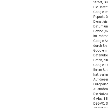
Street, Du
Die Daten
Google im
Reports ü
Dienstlei
Datum und
Device (G
im Rahmen
Google An
durch Sie
Google in
Datenüber
Daten, ei
Google al
Ihrem Suc
hat, verk
Auf diese
Europäisc
Ausnahmef
Die Nutzu
6 Abs. 1 l
DSGVO. Si