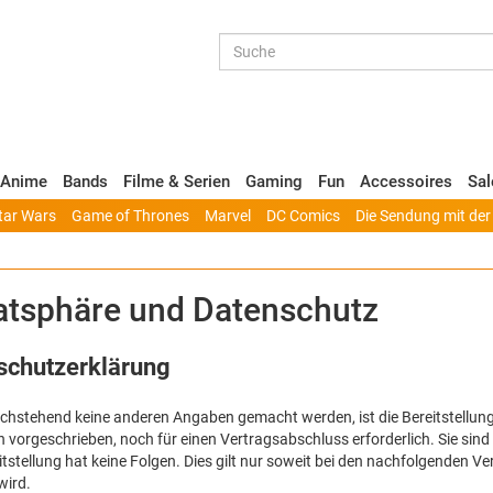
Anime
Bands
Filme & Serien
Gaming
Fun
Accessoires
Sal
tar Wars
Game of Thrones
Marvel
DC Comics
Die Sendung mit de
atsphäre und Datenschutz
schutzerklärung
chstehend keine anderen Angaben gemacht werden, ist die Bereitstellun
h vorgeschrieben, noch für einen Vertragsabschluss erforderlich. Sie sind z
itstellung hat keine Folgen. Dies gilt nur soweit bei den nachfolgenden
wird.