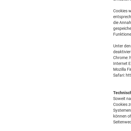
Cookies w
entsprech
die Annah
gespeiche
Funktione
Unter den
deaktivie
Chrome:
Internet E
Mozilla Fi
Safari:
ht
Technisc
Soweit na
Cookies z
Systemen,
können oh
Seitenwec