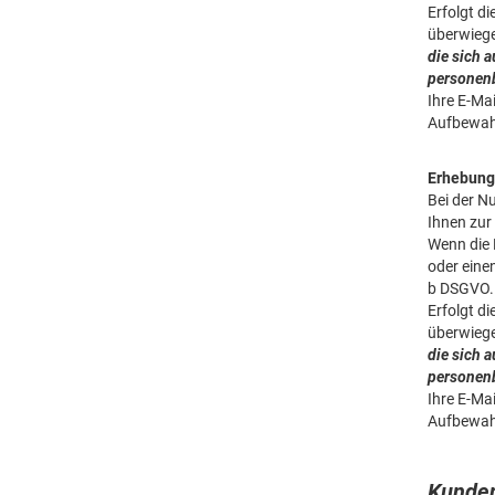
Erfolgt d
überwiege
die sich 
personen
Ihre E-Ma
Aufbewahr
Erhebung
Bei der N
Ihnen zur
Wenn die 
oder eine
b DSGVO.
Erfolgt d
überwiege
die sich 
personen
Ihre E-Ma
Aufbewahr
Kund