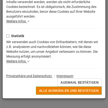
Inhalte verwendet werden, werden als nicht erforderliche
Cookies bezeichnet. Es ist obligatorisch, die Zustimmung des
Benutzers einzuholen, bevor diese Cookies auf Ihrer Website
SORTIERUNG:
WÄHLEN
ausgeführt werden.
Weitere Infos
Statistik
Wir verwenden auch Cookies von Drittanbietern, mit denen wir
z.B. analysieren und nachvollziehen können, wie Sie diese
Website nutzen, um unser Angebot verbessern zu können. Die
Messung erfolgt anonymisiert.
Weitere Infos
Privatsphäre und Datenschutz
-
Impressum
Funko POP!
AUSWAHL BESTÄTIGEN
E.T. Der Außerirdische POP! Vinyl Figur Gertie 9 cm
19,90 € *
ALLE AUSWÄHLEN UND BESTÄTIGEN