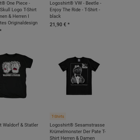
t®️ One Piece -
Logoshirt®️ VW - Beetle -
 Skull Logo T-Shirt
Enjoy The Ride - T-Shirt -
men & Herren I
black
rtes Originaldesign
21,90 € *
*
T-Shirts
t Waldorf & Statler
Logoshirt® Sesamstrasse
Krümelmonster Der Pate T-
Shirt Herren & Damen