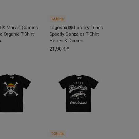
T-Shirts
rt® Marvel Comics
Logoshirt®️ Looney Tunes
e Organic T-Shirt
Speedy Gonzales T-Shirt
Herren & Damen
*
21,90 € *
T-Shirts