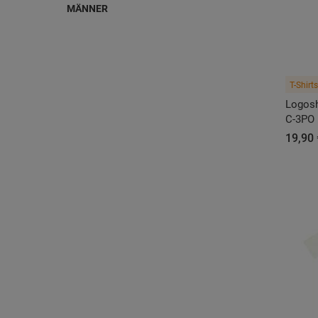
MÄNNER
T-Shirts
Logosh
C-3PO
19,90 