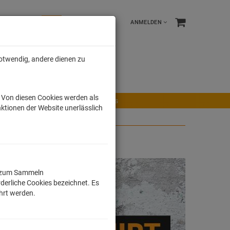
ANMELDEN
notwendig, andere dienen zu
e %
Tonies
Männer
. Von diesen Cookies werden als
r Maus
Ravensburger Spiele
Tonies
ktionen der Website unerlässlich
ll zum Sammeln
derliche Cookies bezeichnet. Es
ührt werden.