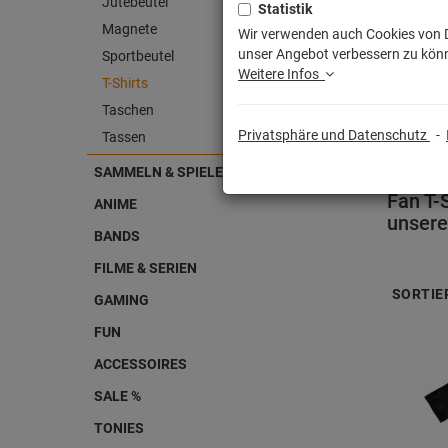
Jutebeutel
Statistik
Magnete
Wir verwenden auch Cookies von Dr
unser Angebot verbessern zu könn
Sportbeutel
Weitere Infos
T-Shirts
Taschen
Privatsphäre und Datenschutz
-
Tassen
SAMMELN & SPIELEN
Fan T-
ANIME
unser
BANDS
FILME & SERIEN
SORTIE
GAMING
FUN
ACCESSOIRES
SALE %
TONIES