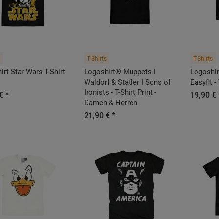
T-Shirts
T-Shirts
irt Star Wars T-Shirt
Logoshirt® Muppets I
Logoshirt
Waldorf & Statler I Sons of
Easyfit - 
Ironists - T-Shirt Print -
€ *
19,90 € 
Damen & Herren
21,90 € *