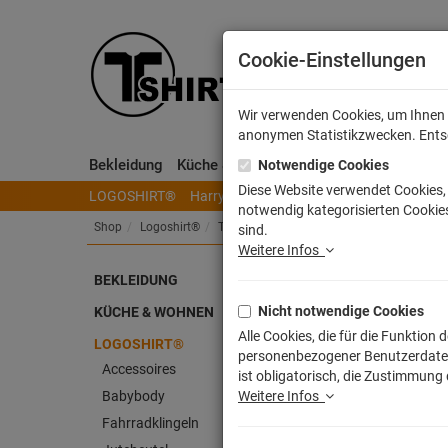
Cookie-Einstellungen
Wir verwenden Cookies, um Ihnen e
anonymen Statistikzwecken. Entsch
Bekleidung
Küche & Wohnen
Sammeln & Spielen
Notwendige Cookies
Diese Website verwendet Cookies, 
LOGOSHIRT®
Harry Potter
Herr der Ringe
Disney
S
notwendig kategorisierten Cookies
Shop
Logoshirt®
T-Shirts
sind.
Weitere Infos
Log
BEKLEIDUNG
Nicht notwendige Cookies
KÜCHE & WOHNEN
Alle Cookies, die für die Funktio
LOGOSHIRT®
personenbezogener Benutzerdaten z
Accessoires
ist obligatorisch, die Zustimmung
Babybody
Weitere Infos
Fahrradklingeln