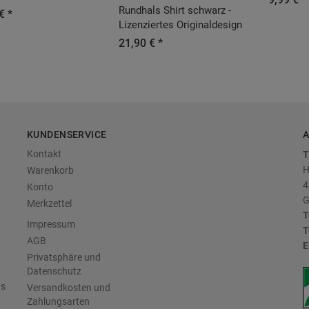
Rundhals Shirt schwarz -
€ *
Lizenziertes Originaldesign
21,90 € *
KUNDENSERVICE
A
Kontakt
T
H
Warenkorb
4
Konto
G
Merkzettel
T
Impressum
T
AGB
E
Privatsphäre und
Datenschutz
us
Versandkosten und
Zahlungsarten