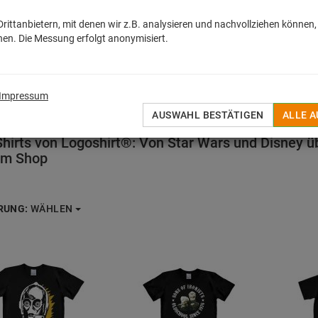
ittanbietern, mit denen wir z.B. analysieren und nachvollziehen können,
en. Die Messung erfolgt anonymisiert.
Impressum
AUSWAHL BESTÄTIGEN
ALLE 
Shirts von Logoshirt®: Von Star Wars und Disney üb
em Shop
RUNG:
WÄHLEN