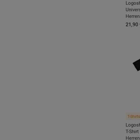
Logosh
Univers
Herren
21,90 
T-Shirts
Logosh
T-Shirt
Herren