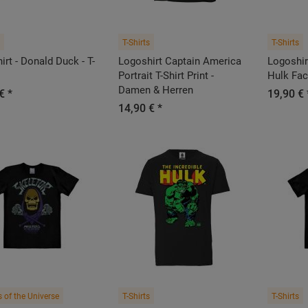
T-Shirts
T-Shirts
rt - Donald Duck - T-
Logoshirt Captain America
Logoshi
Portrait T-Shirt Print -
Hulk Fac
Damen & Herren
€ *
19,90 € 
14,90 € *
 of the Universe
T-Shirts
T-Shirts