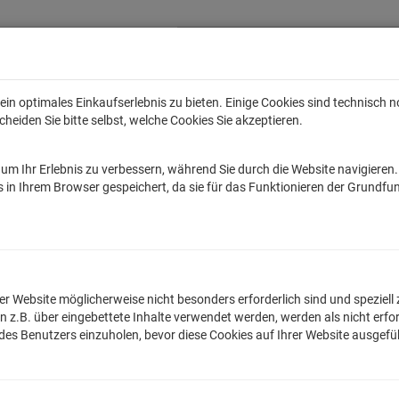
in optimales Einkaufserlebnis zu bieten. Einige Cookies sind technisch 
eiden Sie bitte selbst, welche Cookies Sie akzeptieren.
Anime
Bands
Filme & Serien
Gaming
Fun
Accessoires
Sal
um Ihr Erlebnis zu verbessern, während Sie durch die Website navigieren
tar Wars
Game of Thrones
Marvel
DC Comics
Die Sendung mit de
 in Ihrem Browser gespeichert, da sie für das Funktionieren der Grundfun
oshirt®
T-Shirts
n der Website möglicherweise nicht besonders erforderlich sind und spezie
.B. über eingebettete Inhalte verwendet werden, werden als nicht erfor
 des Benutzers einzuholen, bevor diese Cookies auf Ihrer Website ausgef