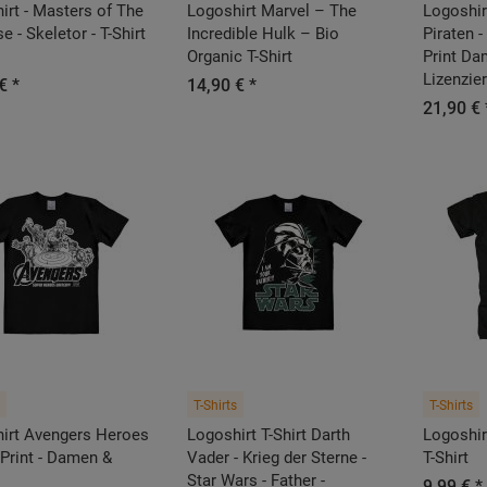
irt - Masters of The
Logoshirt Marvel – The
Logoshir
e - Skeletor - T-Shirt
Incredible Hulk – Bio
Piraten -
Organic T-Shirt
Print Da
Lizenzie
€ *
14,90 € *
21,90 € 
T-Shirts
T-Shirts
irt Avengers Heroes
Logoshirt T-Shirt Darth
Logoshir
 Print - Damen &
Vader - Krieg der Sterne -
T-Shirt
Star Wars - Father -
9,99 € *