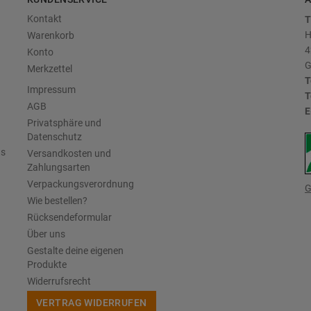
Kontakt
T
H
Warenkorb
4
Konto
G
Merkzettel
T
Impressum
T
AGB
E
Privatsphäre und
Datenschutz
us
Versandkosten und
Zahlungsarten
Verpackungsverordnung
G
Wie bestellen?
Rücksendeformular
Über uns
Gestalte deine eigenen
Produkte
Widerrufsrecht
VERTRAG WIDERRUFEN