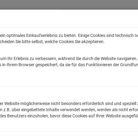
in optimales Einkaufserlebnis zu bieten. Einige Cookies sind technisch 
eiden Sie bitte selbst, welche Cookies Sie akzeptieren.
Anime
Bands
Filme & Serien
Gaming
Fun
Accessoires
Sal
um Ihr Erlebnis zu verbessern, während Sie durch die Website navigieren
tar Wars
Game of Thrones
Marvel
DC Comics
Die Sendung mit de
 in Ihrem Browser gespeichert, da sie für das Funktionieren der Grundfun
Retro & Vintage Designs
n der Website möglicherweise nicht besonders erforderlich sind und spezie
.B. über eingebettete Inhalte verwendet werden, werden als nicht erfor
 des Benutzers einzuholen, bevor diese Cookies auf Ihrer Website ausgef