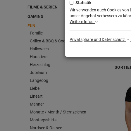
Statistik
FILME & SERIEN
Wir verwenden auch Cookies von Dr
unser Angebot verbessern zu könn
GAMING
Weitere Infos
FUN
Familie
Privatsphäre und Datenschutz
-
Grillen & BBQ & Cocktails
Halloween
Haustiere
Herzschlag
SORTIE
Jubiläum
Langeoog
Liebe
Lineart
Männer
Monate / Month / Sternzeichen
Montagsshirts
Nordsee & Ostsee