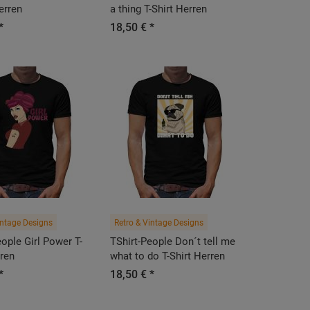
erren
a thing T-Shirt Herren
*
18,50 € *
intage Designs
Retro & Vintage Designs
eople Girl Power T-
TShirt-People Don´t tell me
rren
what to do T-Shirt Herren
*
18,50 € *