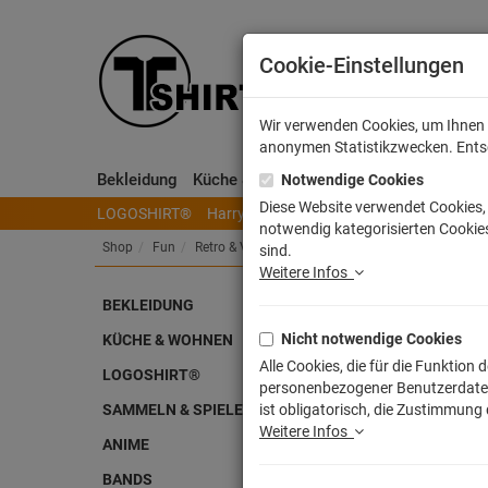
Cookie-Einstellungen
Wir verwenden Cookies, um Ihnen e
anonymen Statistikzwecken. Entsch
Bekleidung
Küche & Wohnen
Sammeln & Spielen
Notwendige Cookies
Diese Website verwendet Cookies, 
LOGOSHIRT®
Harry Potter
Herr der Ringe
Disney
S
notwendig kategorisierten Cookies
Shop
Fun
Retro & Vintage Designs
sind.
Weitere Infos
Fun
BEKLEIDUNG
Nicht notwendige Cookies
KÜCHE & WOHNEN
Alle Cookies, die für die Funktio
LOGOSHIRT®
personenbezogener Benutzerdaten z
SAMMELN & SPIELEN
ist obligatorisch, die Zustimmung
Weitere Infos
ANIME
BANDS