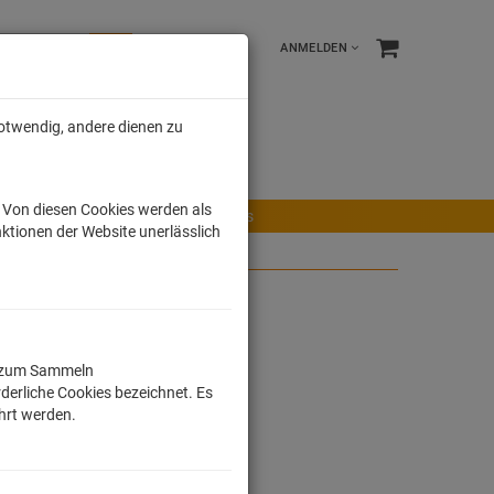
ANMELDEN
notwendig, andere dienen zu
e %
Tonies
Männer
. Von diesen Cookies werden als
r Maus
Ravensburger Spiele
Tonies
ktionen der Website unerlässlich
ll zum Sammeln
derliche Cookies bezeichnet. Es
ührt werden.