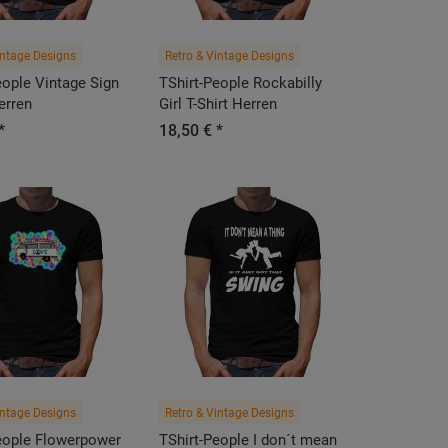
intage Designs
Retro & Vintage Designs
eople Vintage Sign
TShirt-People Rockabilly
erren
Girl T-Shirt Herren
*
18,50 € *
intage Designs
Retro & Vintage Designs
eople Flowerpower
TShirt-People I don´t mean