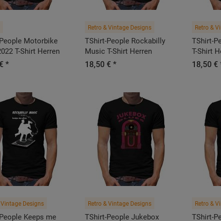
Retro & Vintage Designs
Retro & V
-People Motorbike
TShirt-People Rockabilly
TShirt-P
2022 T-Shirt Herren
Music T-Shirt Herren
T-Shirt H
€ *
18,50 € *
18,50 € 
 Vintage Designs
Retro & Vintage Designs
Retro & V
-People Keeps me
TShirt-People Jukebox
TShirt-P