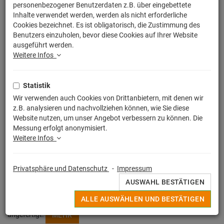
personenbezogener Benutzerdaten z.B. über eingebettete
Inhalte verwendet werden, werden als nicht erforderliche
Cookies bezeichnet. Es ist obligatorisch, die Zustimmung des
Benutzers einzuholen, bevor diese Cookies auf Ihrer Website
ausgeführt werden.
Weitere Infos
Statistik
Wir verwenden auch Cookies von Drittanbietern, mit denen wir
z.B. analysieren und nachvollziehen können, wie Sie diese
Website nutzen, um unser Angebot verbessern zu können. Die
Messung erfolgt anonymisiert.
Weitere Infos
Privatsphäre und Datenschutz
-
Impressum
Egal ob witziger Spruch, buntes Motiv oder Lizensierter Print, alle
AUSWAHL BESTÄTIGEN
Deine originellen Sportbeutel werden in Deutschland unter strengen
ALLE AUSWÄHLEN UND BESTÄTIGEN
Qualitätskontrollen hochwertig im Sieb - / Digitaldruckverfahren
angefertigt.
MEHR