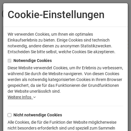
Cookie-Einstellungen
ANMELDEN
Wir verwenden Cookies, um Ihnen ein optimales
Einkaufserlebnis zu bieten. Einige Cookies sind technisch
notwendig, andere dienen zu anonymen Statistikzwecken.
Entscheiden Sie bitte selbst, welche Cookies Sie akzeptieren.
Shop
Accessoires
Sportbeutel
Notwendige Cookies
Diese Website verwendet Cookies, um Ihr Erlebnis zu verbessern,
während Sie durch die Website navigieren. Von diesen Cookies
Theoretisch kann ich praktisch alles
werden als notwendig kategorisierten Cookies in Ihrem Browser
gespeichert, da sie für das Funktionieren der Grundfunktionen
Sportbeutel  bedruckter Turnbeutel mit
der Website unerlässlich sind.
Kordeln
Weitere Infos
Artikelnummer: TLM1782TX
Nicht notwendige Cookies
Alle Cookies, die für die Funktion der Website möglicherweise
nicht besonders erforderlich sind und speziell zum Sammeln