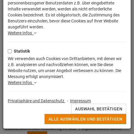
personenbezogener Benutzerdaten z.B. über eingebettete
Inhalte verwendet werden, werden als nicht erforderliche
Cookies bezeichnet. Es ist obligatorisch, die Zustimmung des
Benutzers einzuholen, bevor diese Cookies auf Ihrer Website
ausgeführt werden.
Weitere Infos
Statistik
Wir verwenden auch Cookies von Drittanbietern, mit denen wir
z.B. analysieren und nachvollziehen können, wie Sie diese
Website nutzen, um unser Angebot verbessern zu können. Die
Messung erfolgt anonymisiert.
Weitere Infos
Privatsphäre und Datenschutz
-
Impressum
AUSWAHL BESTÄTIGEN
Egal ob witziger Spruch, buntes Motiv oder Lizensierter Print, alle
ALLE AUSWÄHLEN UND BESTÄTIGEN
Deine originellen Sportbeutel werden in Deutschland unter strengen
Qualitätskontrollen hochwertig im Sieb - / Digitaldruckverfahren