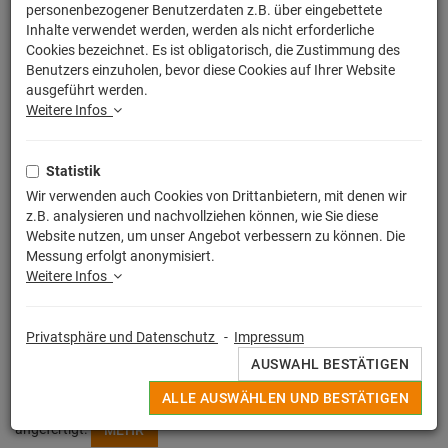
personenbezogener Benutzerdaten z.B. über eingebettete
Inhalte verwendet werden, werden als nicht erforderliche
Cookies bezeichnet. Es ist obligatorisch, die Zustimmung des
Benutzers einzuholen, bevor diese Cookies auf Ihrer Website
ausgeführt werden.
Weitere Infos
Statistik
Wir verwenden auch Cookies von Drittanbietern, mit denen wir
z.B. analysieren und nachvollziehen können, wie Sie diese
Website nutzen, um unser Angebot verbessern zu können. Die
Messung erfolgt anonymisiert.
Weitere Infos
Privatsphäre und Datenschutz
-
Impressum
Egal ob witziger Spruch, buntes Motiv oder Lizensierter Print, alle
AUSWAHL BESTÄTIGEN
Deine originellen Sportbeutel werden in Deutschland unter strengen
ALLE AUSWÄHLEN UND BESTÄTIGEN
Qualitätskontrollen hochwertig im Sieb - / Digitaldruckverfahren
angefertigt.
MEHR