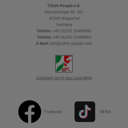
TShirt-People e.K.
Hahnerberger Str. 261
42349
Wuppertal
Germany
Telefon:
+49 (0)202 25488980
Telefax:
+49 (0)202 25488982
E-Mail:
info@tshirt-people.com
Gefördert durch das Land NRW
Facebook
TikTok