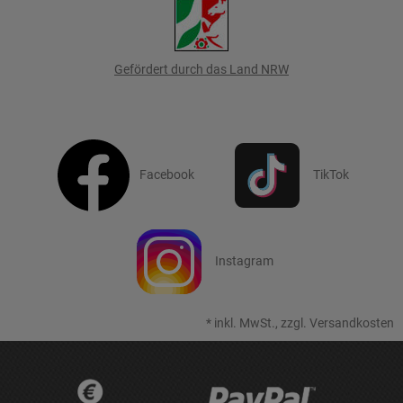
Gefördert durch das Land NRW
Facebook
TikTok
Instagram
*
inkl. MwSt., zzgl.
Versandkosten