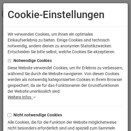
Cookie-Einstellungen
ANMELDEN
Wir verwenden Cookies, um Ihnen ein optimales
Einkaufserlebnis zu bieten. Einige Cookies sind technisch
notwendig, andere dienen zu anonymen Statistikzwecken.
Entscheiden Sie bitte selbst, welche Cookies Sie akzeptieren.
Shop
Bekleidung
Hoodies
Notwendige Cookies
Diese Website verwendet Cookies, um Ihr Erlebnis zu verbessern,
während Sie durch die Website navigieren. Von diesen Cookies
Sloth Fratelli Restaurant Head Fun
werden als notwendig kategorisierten Cookies in Ihrem Browser
gespeichert, da sie für das Funktionieren der Grundfunktionen
Data Goonies Piraten Bones
der Website unerlässlich sind.
Kapuzenpullover
Weitere Infos
Artikelnummer: TLM2277K
Nicht notwendige Cookies
Alle Cookies, die für die Funktion der Website möglicherweise
nicht besonders erforderlich sind und speziell zum Sammeln