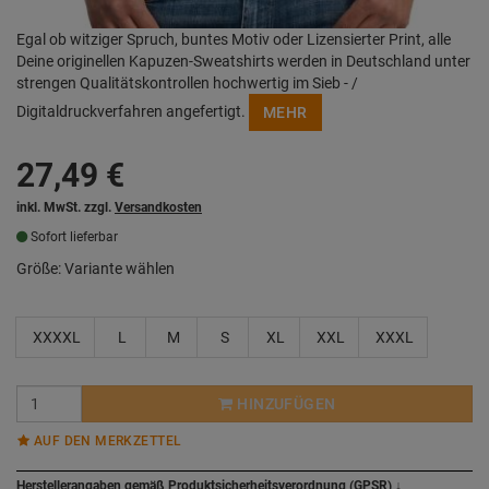
Egal ob witziger Spruch, buntes Motiv oder Lizensierter Print, alle
Deine originellen Kapuzen-Sweatshirts werden in Deutschland unter
strengen Qualitätskontrollen hochwertig im Sieb - /
Digitaldruckverfahren angefertigt.
MEHR
27,49
€
inkl. MwSt. zzgl.
Versandkosten
Sofort lieferbar
Größe:
Variante wählen
XXXXL
L
M
S
XL
XXL
XXXL
HINZUFÜGEN
AUF DEN MERKZETTEL
Herstellerangaben gemäß Produktsicherheitsverordnung (GPSR)
↓