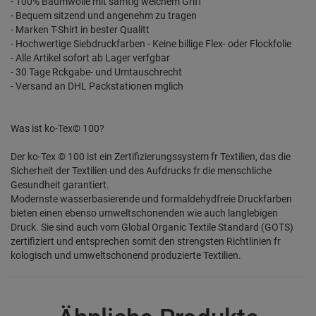
- 100% Baumwolle mit samtig weichem Griff
- Bequem sitzend und angenehm zu tragen
- Marken T-Shirt in bester Qualitt
- Hochwertige Siebdruckfarben - Keine billige Flex- oder Flockfolie
- Alle Artikel sofort ab Lager verfgbar
- 30 Tage Rckgabe- und Umtauschrecht
- Versand an DHL Packstationen mglich
Was ist ko-Tex© 100?
Der ko-Tex © 100 ist ein Zertifizierungssystem fr Textilien, das die
Sicherheit der Textilien und des Aufdrucks fr die menschliche
Gesundheit garantiert.
Modernste wasserbasierende und formaldehydfreie Druckfarben
bieten einen ebenso umweltschonenden wie auch langlebigen
Druck. Sie sind auch vom Global Organic Textile Standard (GOTS)
zertifiziert und entsprechen somit den strengsten Richtlinien fr
kologisch und umweltschonend produzierte Textilien.