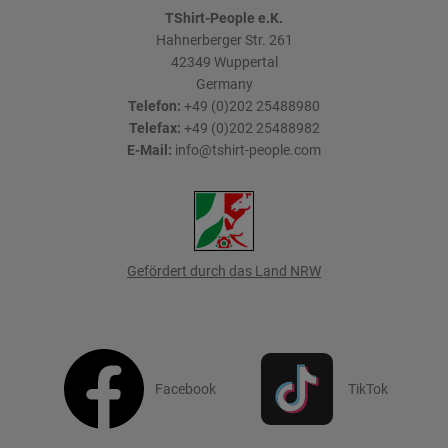
TShirt-People e.K.
Hahnerberger Str. 261
42349
Wuppertal
Germany
Telefon:
+49 (0)202 25488980
Telefax:
+49 (0)202 25488982
E-Mail:
info@tshirt-people.com
Gefördert durch das Land NRW
Facebook
TikTok