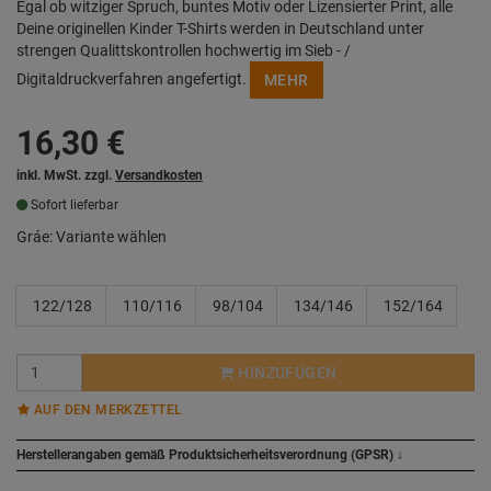
Egal ob witziger Spruch, buntes Motiv oder Lizensierter Print, alle
Deine originellen Kinder T-Shirts werden in Deutschland unter
strengen Qualittskontrollen hochwertig im Sieb - /
Digitaldruckverfahren angefertigt.
MEHR
16,30
€
inkl. MwSt. zzgl.
Versandkosten
Sofort lieferbar
Gráe:
Variante wählen
122/128
110/116
98/104
134/146
152/164
HINZUFÜGEN
AUF DEN MERKZETTEL
Herstellerangaben gemäß Produktsicherheitsverordnung (GPSR)
↓