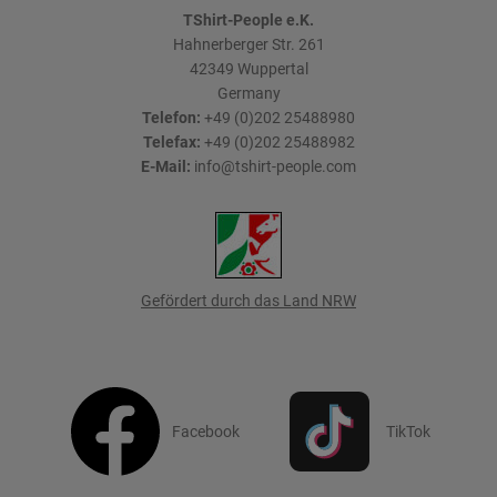
TShirt-People e.K.
Hahnerberger Str. 261
42349
Wuppertal
Germany
Telefon:
+49 (0)202 25488980
Telefax:
+49 (0)202 25488982
E-Mail:
info@tshirt-people.com
Gefördert durch das Land NRW
Facebook
TikTok