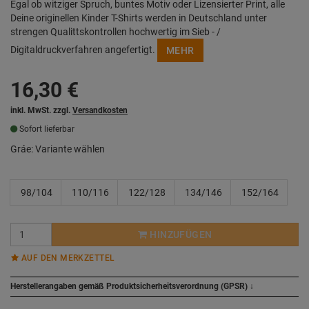
Egal ob witziger Spruch, buntes Motiv oder Lizensierter Print, alle
Deine originellen Kinder T-Shirts werden in Deutschland unter
strengen Qualittskontrollen hochwertig im Sieb - /
Digitaldruckverfahren angefertigt.
MEHR
16,30
€
inkl. MwSt. zzgl.
Versandkosten
Sofort lieferbar
Gráe:
Variante wählen
98/104
110/116
122/128
134/146
152/164
HINZUFÜGEN
AUF DEN MERKZETTEL
Herstellerangaben gemäß Produktsicherheitsverordnung (GPSR)
↓