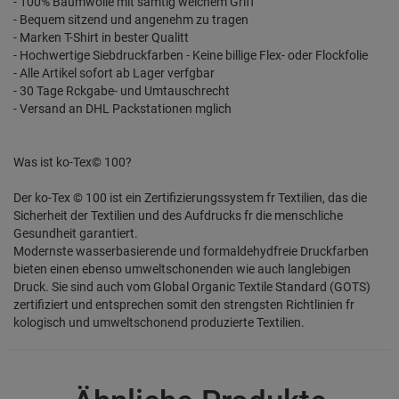
- 100% Baumwolle mit samtig weichem Griff
- Bequem sitzend und angenehm zu tragen
- Marken T-Shirt in bester Qualitt
- Hochwertige Siebdruckfarben - Keine billige Flex- oder Flockfolie
- Alle Artikel sofort ab Lager verfgbar
- 30 Tage Rckgabe- und Umtauschrecht
- Versand an DHL Packstationen mglich
Was ist ko-Tex© 100?
Der ko-Tex © 100 ist ein Zertifizierungssystem fr Textilien, das die
Sicherheit der Textilien und des Aufdrucks fr die menschliche
Gesundheit garantiert.
Modernste wasserbasierende und formaldehydfreie Druckfarben
bieten einen ebenso umweltschonenden wie auch langlebigen
Druck. Sie sind auch vom Global Organic Textile Standard (GOTS)
zertifiziert und entsprechen somit den strengsten Richtlinien fr
kologisch und umweltschonend produzierte Textilien.