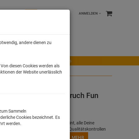
ANMELDEN
notwendig, andere dienen zu
e %
Tonies
Männer
r Maus
Ravensburger Spiele
Tonies
. Von diesen Cookies werden als
ktionen der Website unerlässlich
erren Lustig Humor Spruch Fun
ll zum Sammeln
derliche Cookies bezeichnet. Es
h, buntes Motiv oder Lizensierter Print, alle Deine
ührt werden.
werden in Deutschland unter strengen Qualitätskontrollen
/ Digitaldruckverfahren angefertigt.
MEHR