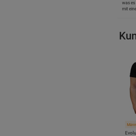
was es 
mit ein
Kun
Männe
Evolu