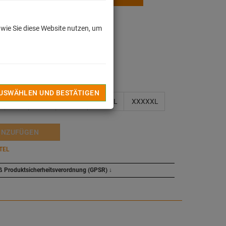
€
 wie Sie diese Website nutzen, um
dkosten
len
AUSWÄHLEN UND BESTÄTIGEN
XL
XXL
XXXL
XXXXL
XXXXXL
INZUFÜGEN
TEL
ß Produktsicherheitsverordnung (GPSR)
↓