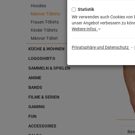
Hoodies
Statistik
Männer T-Shirts
Wir verwenden auch Cookies von Dr
Frauen T-Shirts
unser Angebot verbessern zu könn
Weitere Infos
Kinder T-Shirts
Männer T-Shirt
Privatsphäre und Datenschutz
-
KÜCHE & WOHNEN
LOGOSHIRT®
SAMMELN & SPIELEN
ANIME
BANDS
FILME & SERIEN
GAMING
FUN
ACCESSOIRES
Bes