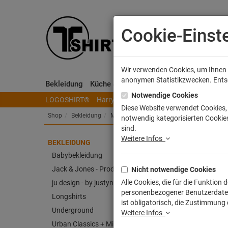
Cookie-Einst
Wir verwenden Cookies, um Ihnen e
anonymen Statistikzwecken. Entsch
Bekleidung
Küche & Wohnen
Sammeln & Spielen
Notwendige Cookies
LOGOSHIRT®
Harry Potter
Herr der Ringe
Disney
S
Diese Website verwendet Cookies, 
Shop
Bekleidung
Männer T-Shirts
notwendig kategorisierten Cookies
sind.
Weitere Infos
BEKLEIDUNG
Am A
Babybekleidung
Jack & Jones - Produkt
Nicht notwendige Cookies
Artike
Alle Cookies, die für die Funktio
ju design - by justyna weitz
personenbezogener Benutzerdaten z
Longshirts
ist obligatorisch, die Zustimmung
Underground
Weitere Infos
Urban Classics + Mister Tee