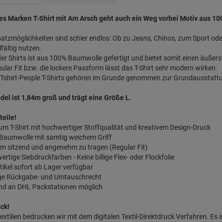
lles Marken T-Shirt mit Am Arsch geht auch ein Weg vorbei Motiv aus 1
satzmöglichkeiten sind schier endlos: Ob zu Jeans, Chinos, zum Sport oder
lfältig nutzen.
er Shirts ist aus 100% Baumwolle gefertigt und bietet somit einen äuß
ular Fit bzw. die lockere Passform lässt das T-Shirt sehr modern wirken.
Tshirt-People T-Shirts gehören im Grunde genommen zur Grundausstattun
el ist 1,84m groß und trägt eine Größe L.
teile!
um T-Shirt mit hochwertiger Stoffqualität und kreativem Design-Druck
 Baumwolle mit samtig weichem Griff
m sitzend und angenehm zu tragen (Regular Fit)
ertige Siebdruckfarben - Keine billige Flex- oder Flockfolie
Artikel sofort ab Lager verfügbar
age Rückgabe- und Umtauschrecht
and an DHL Packstationen möglich
ck!
extilien bedrucken wir mit dem digitalen Textil-Direktdruck Verfahren. Es