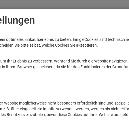
ellungen
in optimales Einkaufserlebnis zu bieten. Einige Cookies sind technisch 
eiden Sie bitte selbst, welche Cookies Sie akzeptieren.
Anime
Bands
Filme & Serien
Gaming
Fun
Accessoires
Sal
tar Wars
Game of Thrones
Marvel
DC Comics
Die Sendung mit de
um Ihr Erlebnis zu verbessern, während Sie durch die Website navigieren
 in Ihrem Browser gespeichert, da sie für das Funktionieren der Grundfun
rsch geht auch ein Weg vorbei T-Shirt H
lnummer: TLM2697
n der Website möglicherweise nicht besonders erforderlich sind und spezie
.B. über eingebettete Inhalte verwendet werden, werden als nicht erfor
Egal ob witziger Spruc
 des Benutzers einzuholen, bevor diese Cookies auf Ihrer Website ausgef
originellen T-Shirts 
hochwertig im Sieb - 