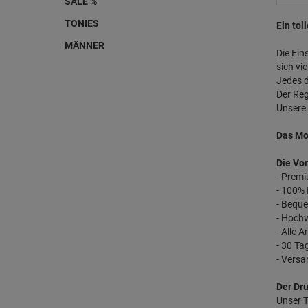
SALE %
TONIES
Ein to
MÄNNER
Die Ein
sich vie
Jedes d
Der Reg
Unsere 
Das Mod
Die Vor
- Premi
- 100%
- Beque
- Hochw
- Alle 
- 30 T
- Vers
Der Dru
Unser T