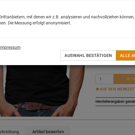
ab
18,50
ittanbietern, mit denen wir z.B. analysieren und nachvollziehen können,
en. Die Messung erfolgt anonymisiert.
inkl. MwSt. zzgl.
Versan
Sofort lieferbar
Größe::
Variante wäh
Impressum
AUSWAHL BESTÄTIGEN
ALLE 
S
M
L
H
AUF DEN MERKZET
Herstellerangaben gemä
chreibung
Artikel bewerten