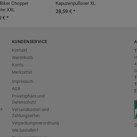
 Biker Chopper
Kapuzenpullover XL
che XXL
28,59 € *
 € *
KUNDENSERVICE
A
Kontakt
T
H
Warenkorb
4
Konto
G
Merkzettel
T
Impressum
T
AGB
E
Privatsphäre und
Datenschutz
us
Versandkosten und
Zahlungsarten
Verpackungsverordnung
G
Wie bestellen?