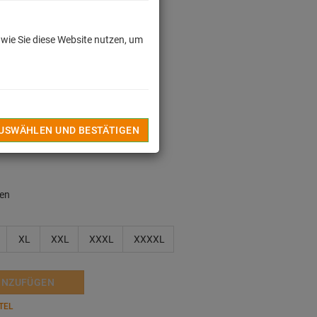
 wie Sie diese Website nutzen, um
dkosten
en
AUSWÄHLEN UND BESTÄTIGEN
len
XL
XXL
XXXL
XXXXL
INZUFÜGEN
TEL