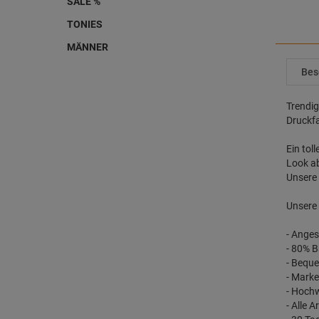
SALE %
TONIES
MÄNNER
Bes
Trendi
Druckfa
Ein tol
Look a
Unsere 
Unsere 
- Anges
- 80% B
- Bequ
- Marke
- Hochw
- Alle 