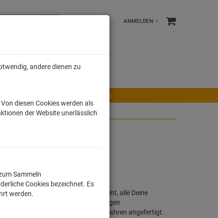
ANMELDEN
notwendig, andere dienen zu
e %
Tonies
Männer
r Maus
Ravensburger Spiele
Tonies
. Von diesen Cookies werden als
ktionen der Website unerlässlich
ll zum Sammeln
derliche Cookies bezeichnet. Es
h, buntes Motiv oder Lizensierter Print, alle Deine
ührt werden.
rts werden in Deutschland unter strengen
ochwertig im Sieb - / Digitaldruckverfahren angefertigt.