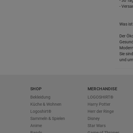
- 30 T
- Vers
Was is
Der Öko
Gesundh
Modern
Sie sin
und umw
SHOP
MERCHANDISE
Bekleidung
LOGOSHIRT®
Küche & Wohnen
Harry Potter
Logoshirt®
Herr der Ringe
Sammeln & Spielen
Disney
Anime
Star Wars
Bands
Game of Thrones