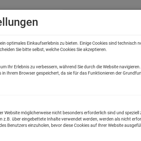
ellungen
in optimales Einkaufserlebnis zu bieten. Einige Cookies sind technisch 
eiden Sie bitte selbst, welche Cookies Sie akzeptieren.
Anime
Bands
Filme & Serien
Gaming
Fun
Accessoires
Sal
tar Wars
Game of Thrones
Marvel
DC Comics
Die Sendung mit de
um Ihr Erlebnis zu verbessern, während Sie durch die Website navigieren
 in Ihrem Browser gespeichert, da sie für das Funktionieren der Grundfun
Rekall Sweatshirt Pullover Herren
lnummer: TLM2009S
n der Website möglicherweise nicht besonders erforderlich sind und spezie
.B. über eingebettete Inhalte verwendet werden, werden als nicht erfor
Egal ob witziger Spruc
 des Benutzers einzuholen, bevor diese Cookies auf Ihrer Website ausgef
originellen Sweatshi
Qualitätskontrollen h