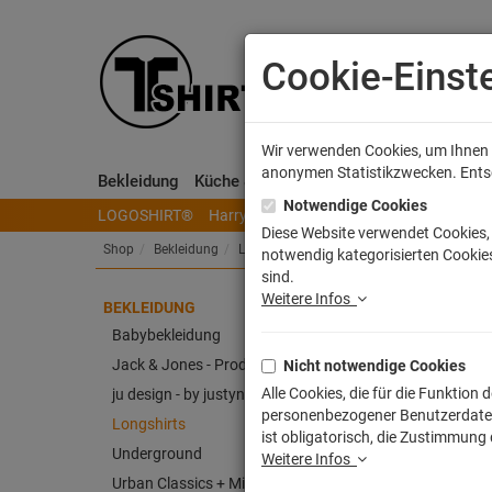
Cookie-Einst
Wir verwenden Cookies, um Ihnen e
anonymen Statistikzwecken. Entsch
Bekleidung
Küche & Wohnen
Sammeln & Spielen
Notwendige Cookies
LOGOSHIRT®
Harry Potter
Herr der Ringe
Disney
S
Diese Website verwendet Cookies, 
Shop
Bekleidung
Longshirts
notwendig kategorisierten Cookies
sind.
Weitere Infos
BEKLEIDUNG
TLM 
Babybekleidung
Jack & Jones - Produkt
Nicht notwendige Cookies
Artike
Alle Cookies, die für die Funktio
ju design - by justyna weitz
personenbezogener Benutzerdaten z
Longshirts
ist obligatorisch, die Zustimmung
Underground
Weitere Infos
Urban Classics + Mister Tee