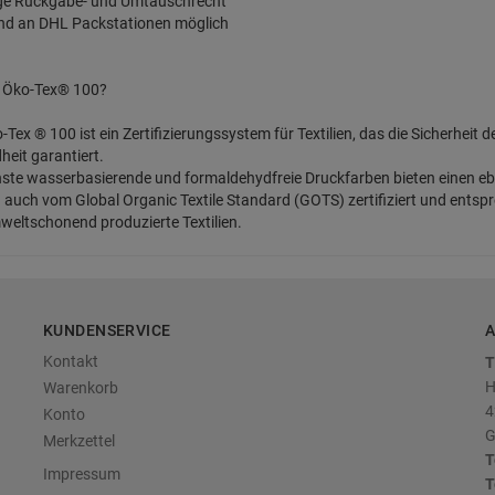
age Rückgabe- und Umtauschrecht
and an DHL Packstationen möglich
t Öko-Tex® 100?
-Tex ® 100 ist ein Zertifizierungssystem für Textilien, das die Sicherheit 
eit garantiert.
ste wasserbasierende und formaldehydfreie Druckfarben bieten einen e
d auch vom Global Organic Textile Standard (GOTS) zertifiziert und entsp
eltschonend produzierte Textilien.
KUNDENSERVICE
A
Kontakt
T
H
Warenkorb
4
Konto
G
Merkzettel
T
Impressum
T