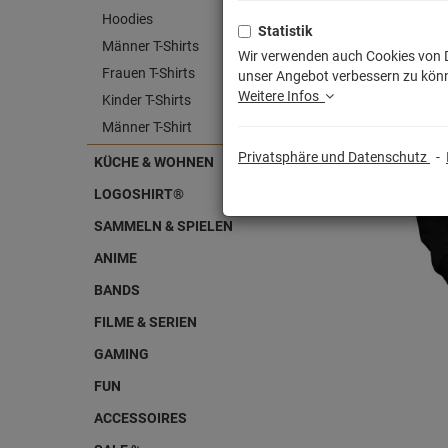
Hoodies
Statistik
Männer T-Shirts
Wir verwenden auch Cookies von Dr
Frauen T-Shirts
unser Angebot verbessern zu könn
Weitere Infos
Kinder T-Shirts
Männer T-Shirt
Privatsphäre und Datenschutz
-
KÜCHE & WOHNEN
LOGOSHIRT®
SAMMELN & SPIELEN
ANIME
BANDS
FILME & SERIEN
GAMING
FUN
ACCESSOIRES