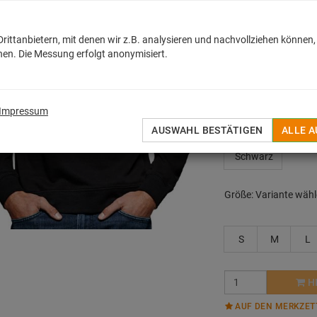
MEHR
ittanbietern, mit denen wir z.B. analysieren und nachvollziehen können,
24,19
€
en. Die Messung erfolgt anonymisiert.
inkl. MwSt. zzgl.
Versan
Sofort lieferbar
Impressum
Farbe:
Variante wähl
AUSWAHL BESTÄTIGEN
ALLE 
Schwarz
Größe:
Variante wäh
S
M
L
H
AUF DEN MERKZET