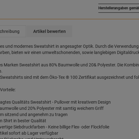
Herstellerangaben gemä
chreibung
Artikel bewerten
ges und modernes Sweatshirt in angesagter Optik. Durch die Verwendun
rben, bieten wir einen umweltschonenden, sowie langlebigen Digitaldruc
les Marken Sweatshirt aus 80% Baumwolle und 20& Polyester. Die Kombin
b.
Sweatshirts sind mit dem Öko-Tex ® 100 Zertifikat ausgezeichnet und fol
Vorteile:
agtes Qualitäts Sweatshirt - Pullover mit kreativem Design
aumwolle und 20% Polyester mit samtig weichem Griff
em sitzend und angenehm zu tragen
n Shirt in bester Qualität
ertige Siebdruckfarben - Keine billige Flex- oder Flockfolie
Artikel sofort ab Lager verfügbar