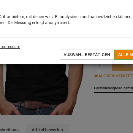
18,50
€
inkl. MwSt. zzgl.
Versan
ittanbietern, mit denen wir z.B. analysieren und nachvollziehen können,
Sofort lieferbar
en. Die Messung erfolgt anonymisiert.
Größe::
Variante wäh
Impressum
S
M
L
AUSWAHL BESTÄTIGEN
ALLE 
H
AUF DEN MERKZET
Herstellerangaben gemä
chreibung
Artikel bewerten