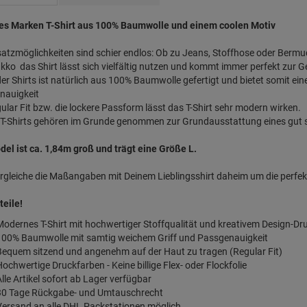
lles Marken T-Shirt aus 100% Baumwolle und einem coolen Motiv
satzmöglichkeiten sind schier endlos: Ob zu Jeans, Stoffhose oder Berm
kko  das Shirt lässt sich vielfältig nutzen und kommt immer perfekt zur G
er Shirts ist natürlich aus 100% Baumwolle gefertigt und bietet somit 
nauigkeit
ular Fit bzw. die lockere Passform lässt das T-Shirt sehr modern wirken.
T-Shirts gehören im Grunde genommen zur Grundausstattung eines gut so
el ist ca. 1,84m groß und trägt eine Größe L.
ergleiche die Maßangaben mit Deinem Lieblingsshirt daheim um die perfek
teile!
Modernes T-Shirt mit hochwertiger Stoffqualität und kreativem Design-Dr
100% Baumwolle mit samtig weichem Griff und Passgenauigkeit
Bequem sitzend und angenehm auf der Haut zu tragen (Regular Fit)
ochwertige Druckfarben - Keine billige Flex- oder Flockfolie
lle Artikel sofort ab Lager verfügbar
30 Tage Rückgabe- und Umtauschrecht
Versand an alle DHL Packstationen möglich