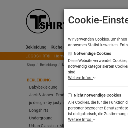
Cookie-Einst
Wir verwenden Cookies, um Ihnen e
anonymen Statistikzwecken. Entsch
Bekleidung
Küche & Wohnen
Sammeln & Spielen
Notwendige Cookies
LOGOSHIRT®
Harry Potter
Herr der Ringe
Disney
S
Diese Website verwendet Cookies, 
Shop
Bekleidung
Männer T-Shirts
notwendig kategorisierten Cookies
sind.
Weitere Infos
BEKLEIDUNG
TShi
Babybekleidung
Jack & Jones - Produkt
Nicht notwendige Cookies
Artike
Alle Cookies, die für die Funktio
ju design - by justyna weitz
personenbezogener Benutzerdaten z
Longshirts
ist obligatorisch, die Zustimmung
Underground
Weitere Infos
Urban Classics + Mister Tee