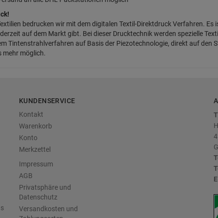
ck!
extilien bedrucken wir mit dem digitalen Textil-Direktdruck Verfahren. Es
derzeit auf dem Markt gibt. Bei dieser Drucktechnik werden spezielle Text
em Tintenstrahlverfahren auf Basis der Piezotechnologie, direkt auf den
s mehr möglich.
KUNDENSERVICE
A
Kontakt
T
H
Warenkorb
4
Konto
G
Merkzettel
T
Impressum
T
AGB
E
Privatsphäre und
Datenschutz
us
Versandkosten und