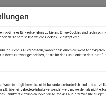
ellungen
in optimales Einkaufserlebnis zu bieten. Einige Cookies sind technisch 
eiden Sie bitte selbst, welche Cookies Sie akzeptieren.
Anime
Bands
Filme & Serien
Gaming
Fun
Accessoires
Sal
tar Wars
Game of Thrones
Marvel
DC Comics
Die Sendung mit de
um Ihr Erlebnis zu verbessern, während Sie durch die Website navigieren
 in Ihrem Browser gespeichert, da sie für das Funktionieren der Grundfun
rt-People Faltendackel T-Shirt Herren
lnummer: TSP2734
n der Website möglicherweise nicht besonders erforderlich sind und spezie
.B. über eingebettete Inhalte verwendet werden, werden als nicht erfor
 des Benutzers einzuholen, bevor diese Cookies auf Ihrer Website ausgef
Faltendackel
MEH