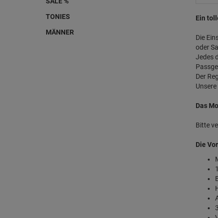
SALE %
TONIES
Ein to
MÄNNER
Die Ein
oder Sa
Jedes d
Passge
Der Reg
Unsere 
Das Mod
Bitte v
Die Vor
H
A