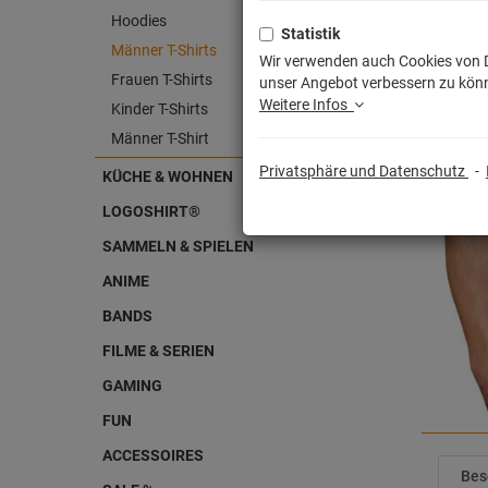
Hoodies
Statistik
Männer T-Shirts
Wir verwenden auch Cookies von Dr
Frauen T-Shirts
unser Angebot verbessern zu könn
Weitere Infos
Kinder T-Shirts
Männer T-Shirt
Privatsphäre und Datenschutz
-
KÜCHE & WOHNEN
LOGOSHIRT®
SAMMELN & SPIELEN
ANIME
BANDS
FILME & SERIEN
GAMING
FUN
ACCESSOIRES
Bes