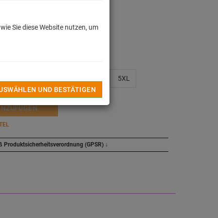
dkosten
 wie Sie diese Website nutzen, um
len
XL
XXL
XXXL
4XL
5XL
AUSWÄHLEN UND BESTÄTIGEN
INZUFÜGEN
TEL
ß Produktsicherheitsverordnung (GPSR)
↓