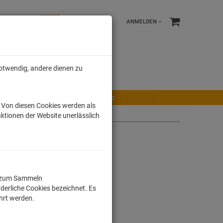
ANMELDEN
notwendig, andere dienen zu
e %
Tonies
Männer
r Maus
Ravensburger Spiele
Tonies
. Von diesen Cookies werden als
ktionen der Website unerlässlich
ll zum Sammeln
derliche Cookies bezeichnet. Es
ührt werden.
R