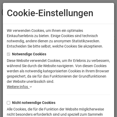
Cookie-Einstellungen
ANMELDEN
Wir verwenden Cookies, um Ihnen ein optimales
Einkaufserlebnis zu bieten. Einige Cookies sind technisch
notwendig, andere dienen zu anonymen Statistikzwecken.
Entscheiden Sie bitte selbst, welche Cookies Sie akzeptieren.
Shop
Filme & Serien
Kindersendungen
Sesamstrasse
Notwendige Cookies
Diese Website verwendet Cookies, um Ihr Erlebnis zu verbessern,
während Sie durch die Website navigieren. Von diesen Cookies
Sesamstraße Head Knocker
werden als notwendig kategorisierten Cookies in Ihrem Browser
gespeichert, da sie für das Funktionieren der Grundfunktionen
Wackelkopf-Figur Bibo 23 cm
der Website unerlässlich sind.
Artikelnummer: NECA08615-01
Weitere Infos
Nicht notwendige Cookies
Alle Cookies, die für die Funktion der Website möglicherweise
nicht besonders erforderlich sind und speziell zum Sammeln