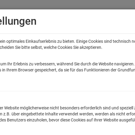
ellungen
in optimales Einkaufserlebnis zu bieten. Einige Cookies sind technisch 
eiden Sie bitte selbst, welche Cookies Sie akzeptieren.
Anime
Bands
Filme & Serien
Gaming
Fun
Accessoires
Sal
tar Wars
Game of Thrones
Marvel
DC Comics
Die Sendung mit de
um Ihr Erlebnis zu verbessern, während Sie durch die Website navigieren
 in Ihrem Browser gespeichert, da sie für das Funktionieren der Grundfun
amstraße Head Knocker Wackelkopf-Figu
lnummer: NECA08616-01
n der Website möglicherweise nicht besonders erforderlich sind und spezie
.B. über eingebettete Inhalte verwendet werden, werden als nicht erfor
54,99
€
 des Benutzers einzuholen, bevor diese Cookies auf Ihrer Website ausgef
inkl. MwSt. zzgl.
Versan