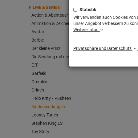
FILME & SERIEN
Statistik
Action & Abenteuer
Wir verwenden auch Cookies von Dr
Animation & Zeichentrick
unser Angebot verbessern zu könn
Weitere Infos
Avatar
Barbie
Der kleine Prinz
Privatsphäre und Datenschutz
-
Die Sendung mit der Maus
E.T.
Garfield
Gremlins
Grinch
Hello Kitty / Pusheen
Kindersendungen
Looney Tunes
Stephen King ES
Toy Story