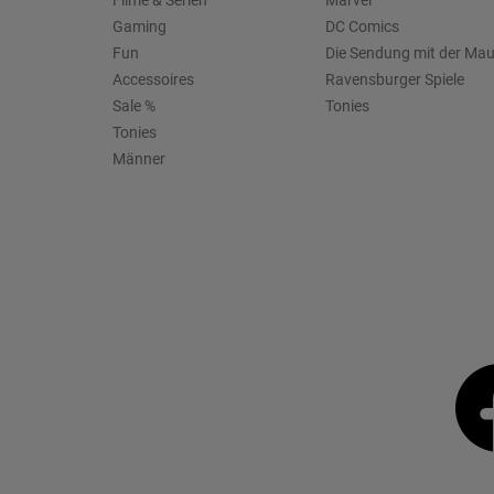
Filme & Serien
Marvel
Gaming
DC Comics
Fun
Die Sendung mit der Ma
Accessoires
Ravensburger Spiele
Sale %
Tonies
Tonies
Männer