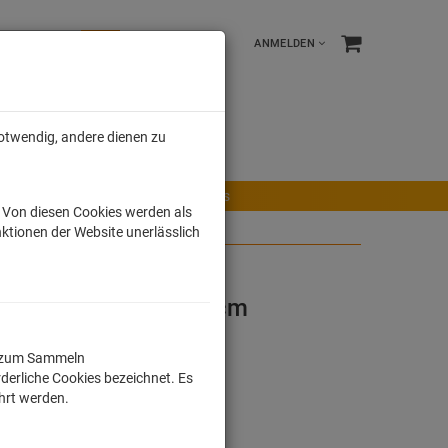
ANMELDEN
notwendig, andere dienen zu
e %
Tonies
Männer
r Maus
Ravensburger Spiele
Tonies
. Von diesen Cookies werden als
ktionen der Website unerlässlich
r Krümelmonster 18 cm
ll zum Sammeln
derliche Cookies bezeichnet. Es
ührt werden.
dkosten