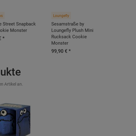
ps
Loungefly
 Street Snapback
Sesamstraße by
okie Monster
Loungefly Plush Mini
Rucksack Cookie
€ *
Monster
99,90 € *
dukte
n Artikel an.