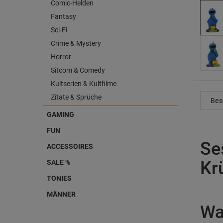
Comic-Helden
Fantasy
Sci-Fi
Crime & Mystery
Horror
Sitcom & Comedy
Kultserien & Kultfilme
Zitate & Sprüche
Bes
GAMING
FUN
Se
ACCESSOIRES
Kr
SALE %
TONIES
MÄNNER
Wa