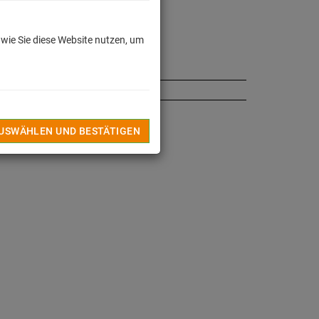
ager - schnell bestellen!
INZUFÜGEN
 wie Sie diese Website nutzen, um
TEL
ß Produktsicherheitsverordnung (GPSR)
↓
AUSWÄHLEN UND BESTÄTIGEN