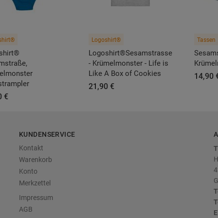
hirt®
Logoshirt®
Tassen
shirt®
Logoshirt®️Sesamstrasse
Sesams
mstraße,
- Krümelmonster - Life is
Krümel
elmonster
Like A Box of Cookies
14,90 
strampler
21,90 €
0 €
KUNDENSERVICE
A
Kontakt
T
H
Warenkorb
4
Konto
G
Merkzettel
T
Impressum
T
AGB
E