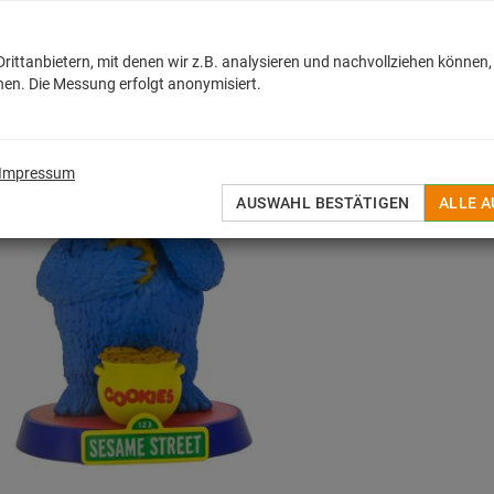
Wenige Exemplare auf L
H
ittanbietern, mit denen wir z.B. analysieren und nachvollziehen können,
en. Die Messung erfolgt anonymisiert.
AUF DEN MERKZET
Herstellerangaben gemä
Impressum
AUSWAHL BESTÄTIGEN
ALLE 