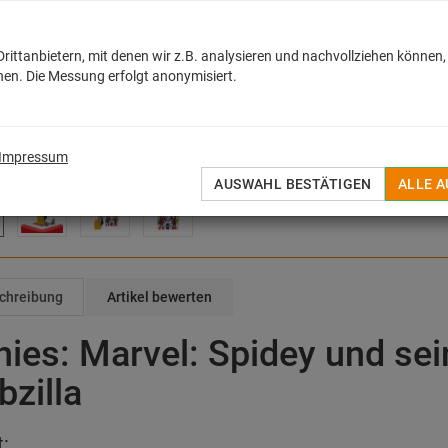
Wenige Exemplare auf L
H
ittanbietern, mit denen wir z.B. analysieren und nachvollziehen können,
en. Die Messung erfolgt anonymisiert.
AUF DEN MERKZET
Herstellerangaben gemä
Impressum
AUSWAHL BESTÄTIGEN
ALLE 
chreibung
Artikel bewerten
nies: Marvel: Spidey und se
bzilla
t: