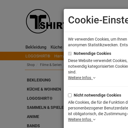
Cookie-Einst
Wir verwenden Cookies, um Ihnen e
anonymen Statistikzwecken. Entsch
Bekleidung
Küche & Wohnen
Sammeln & Spielen
Notwendige Cookies
LOGOSHIRT®
Harry Potter
Herr der Ringe
Disney
S
Diese Website verwendet Cookies, 
Shop
Filme & Serien
Kindersendungen
notwendig kategorisierten Cookies
sind.
Weitere Infos
BEKLEIDUNG
Toni
KÜCHE & WOHNEN
Nicht notwendige Cookies
Artike
LOGOSHIRT®
Alle Cookies, die für die Funktio
SAMMELN & SPIELEN
personenbezogener Benutzerdaten z
ist obligatorisch, die Zustimmung
ANIME
Weitere Infos
BANDS