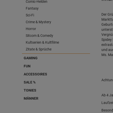
Comic-Helden
Fantasy
Der Grü
Sci-Fi
Marktta
Crime & Mystery
Geburts
Horror
unters
Vergnüg
Sitcom & Comedy
Spidey 
Kultserien & Kultfilme
extrast
Zitate & Sprüche
und au
Ms. Mar
GAMING
FUN
ACCESSOIRES
Achtun
SALE %
TONIES
Ab 4 J
MÄNNER
Laufzei
Besond