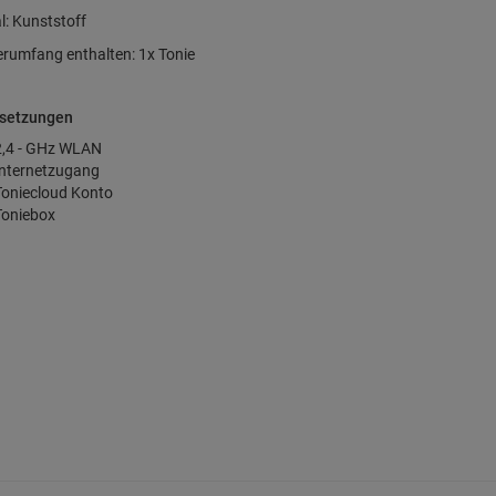
l: Kunststoff
erumfang enthalten: 1x Tonie
setzungen
2,4 - GHz WLAN
Internetzugang
Toniecloud Konto
Toniebox