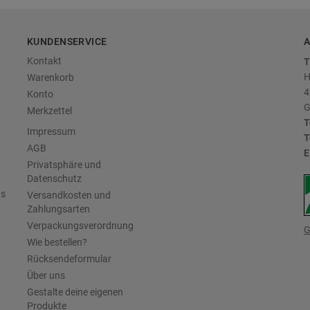
KUNDENSERVICE
A
Kontakt
T
H
Warenkorb
4
Konto
G
Merkzettel
T
Impressum
T
AGB
E
Privatsphäre und
Datenschutz
us
Versandkosten und
Zahlungsarten
Verpackungsverordnung
G
Wie bestellen?
Rücksendeformular
Über uns
Gestalte deine eigenen
Produkte