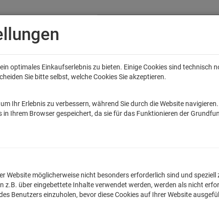
ellungen
in optimales Einkaufserlebnis zu bieten. Einige Cookies sind technisch 
eiden Sie bitte selbst, welche Cookies Sie akzeptieren.
Anime
Bands
Filme & Serien
Gaming
Fun
Accessoires
Sal
tar Wars
Game of Thrones
Marvel
DC Comics
Die Sendung mit de
um Ihr Erlebnis zu verbessern, während Sie durch die Website navigieren
 in Ihrem Browser gespeichert, da sie für das Funktionieren der Grundfun
es: Marvel: Spidey und seine Super-Freun
lnummer: 11000466
n der Website möglicherweise nicht besonders erforderlich sind und spezie
.B. über eingebettete Inhalte verwendet werden, werden als nicht erfor
16,99
€
 des Benutzers einzuholen, bevor diese Cookies auf Ihrer Website ausgef
inkl. MwSt. zzgl.
Versan