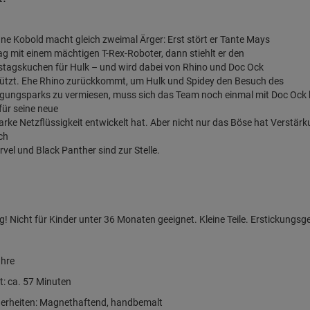
ne Kobold macht gleich zweimal Ärger: Erst stört er Tante Mays
g mit einem mächtigen T-Rex-Roboter, dann stiehlt er den
tagskuchen für Hulk – und wird dabei von Rhino und Doc Ock
tützt. Ehe Rhino zurückkommt, um Hulk und Spidey den Besuch des
ungsparks zu vermiesen, muss sich das Team noch einmal mit Doc Ock he
für seine neue
arke Netzflüssigkeit entwickelt hat. Aber nicht nur das Böse hat Verstärk
ch
vel und Black Panther sind zur Stelle.
g!
Nicht für Kinder unter 36 Monaten geeignet. Kleine Teile. Erstickungsg
ahre
t: ca. 57 Minuten
erheiten: Magnethaftend, handbemalt