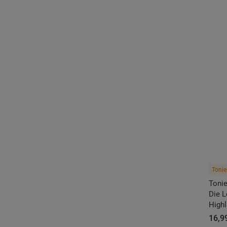
Tonie
Tonie
Die L
High
16,99