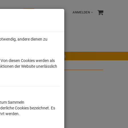
ANMELDEN
notwendig, andere dienen zu
e %
Tonies
Männer
r Maus
Ravensburger Spiele
Tonies
. Von diesen Cookies werden als
ktionen der Website unerlässlich
de Kobzilla
ll zum Sammeln
derliche Cookies bezeichnet. Es
ührt werden.
dkosten