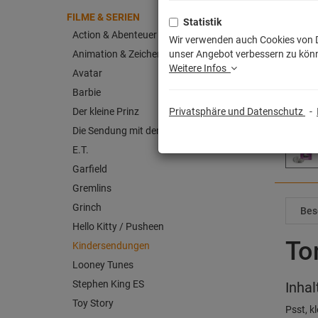
FILME & SERIEN
Statistik
Action & Abenteuer
Wir verwenden auch Cookies von Dr
Animation & Zeichentrick
unser Angebot verbessern zu könn
Weitere Infos
Avatar
Barbie
Der kleine Prinz
Privatsphäre und Datenschutz
-
Die Sendung mit der Maus
E.T.
Garfield
Gremlins
Grinch
Bes
Hello Kitty / Pusheen
To
Kindersendungen
Looney Tunes
Stephen King ES
Inhal
Toy Story
Psst, k