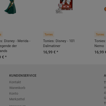
s
Tonies
Tonies
s: Disney - Merida -
Tonies: Disney - 101
Tonies:
egende der
Dalmatiner
Nemo
lands
16,99 € *
16,99 
 € *
KUNDENSERVICE
A
Kontakt
T
H
Warenkorb
4
Konto
G
Merkzettel
T