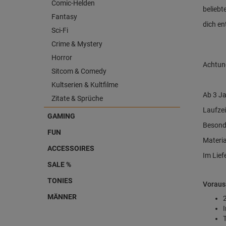
Comic-Helden
beliebt
Fantasy
dich en
Sci-Fi
Crime & Mystery
Horror
Achtun
Sitcom & Comedy
Kultserien & Kultfilme
Ab 3 J
Zitate & Sprüche
Laufzei
GAMING
Besond
FUN
Materia
ACCESSOIRES
Im Lief
SALE %
TONIES
Voraus
MÄNNER