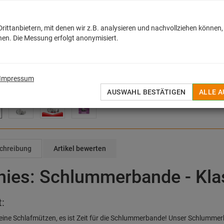
Wenige Exemplare auf L
H
ittanbietern, mit denen wir z.B. analysieren und nachvollziehen können,
en. Die Messung erfolgt anonymisiert.
AUF DEN MERKZET
Herstellerangaben gemä
Impressum
AUSWAHL BESTÄTIGEN
ALLE 
chreibung
Artikel bewerten
nies: Schlummerbande - Kla
t:
leine Schlafmützen, es ist Zeit für die Schlummerbande! Unser Schlummerh