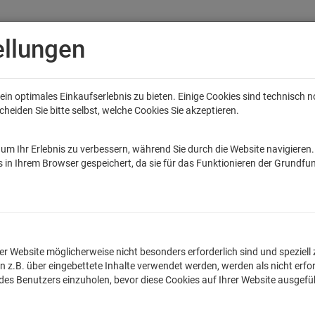
ellungen
in optimales Einkaufserlebnis zu bieten. Einige Cookies sind technisch 
eiden Sie bitte selbst, welche Cookies Sie akzeptieren.
Anime
Bands
Filme & Serien
Gaming
Fun
Accessoires
Sal
tar Wars
Game of Thrones
Marvel
DC Comics
Die Sendung mit de
um Ihr Erlebnis zu verbessern, während Sie durch die Website navigieren
 in Ihrem Browser gespeichert, da sie für das Funktionieren der Grundfun
es: Schlummerbande - Klassik zum einsch
lnummer: 10001397
n der Website möglicherweise nicht besonders erforderlich sind und spezie
.B. über eingebettete Inhalte verwendet werden, werden als nicht erfor
16,99
€
 des Benutzers einzuholen, bevor diese Cookies auf Ihrer Website ausgef
inkl. MwSt. zzgl.
Versan