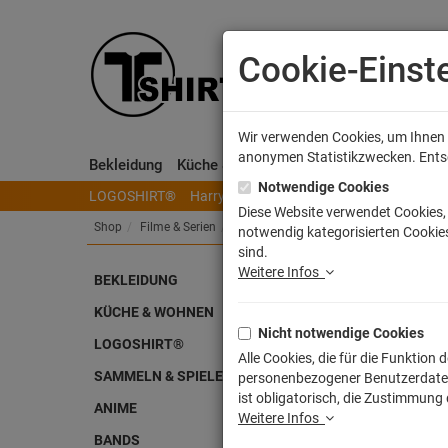
Cookie-Einst
Wir verwenden Cookies, um Ihnen e
anonymen Statistikzwecken. Entsch
Bekleidung
Küche & Wohnen
Sammeln & Spielen
Notwendige Cookies
LOGOSHIRT®
Harry Potter
Herr der Ringe
Disney
S
Diese Website verwendet Cookies, 
Shop
Filme & Serien
Kindersendungen
notwendig kategorisierten Cookies
sind.
Weitere Infos
BEKLEIDUNG
Toni
KÜCHE & WOHNEN
Nicht notwendige Cookies
Artike
LOGOSHIRT®
Alle Cookies, die für die Funktio
SAMMELN & SPIELEN
personenbezogener Benutzerdaten z
ist obligatorisch, die Zustimmung
ANIME
Weitere Infos
BANDS