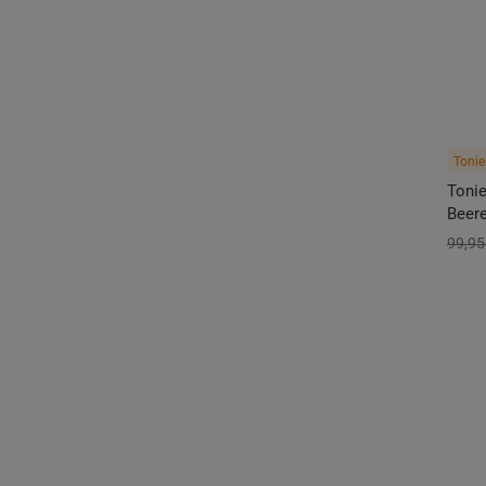
Tonie
Tonie
Beere
99,95