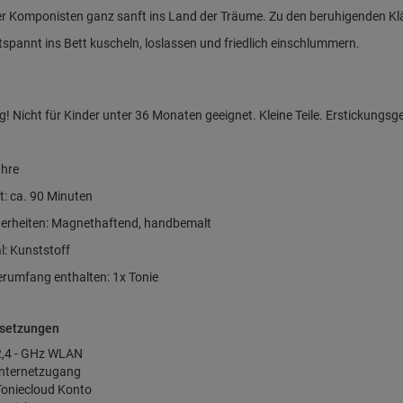
er Komponisten ganz sanft ins Land der Träume. Zu den beruhigenden K
tspannt ins Bett kuscheln, loslassen und friedlich einschlummern.
g!
Nicht für Kinder unter 36 Monaten geeignet. Kleine Teile. Erstickungsg
ahre
t: ca. 90 Minuten
erheiten: Magnethaftend, handbemalt
l: Kunststoff
erumfang enthalten: 1x Tonie
setzungen
2,4 - GHz WLAN
Internetzugang
Toniecloud Konto