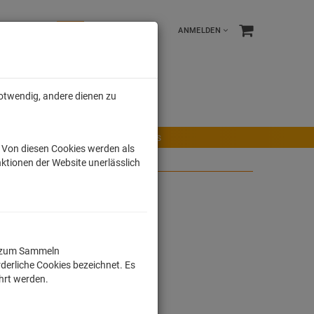
ANMELDEN
notwendig, andere dienen zu
e %
Tonies
Männer
r Maus
Ravensburger Spiele
Tonies
. Von diesen Cookies werden als
ktionen der Website unerlässlich
lafen
ll zum Sammeln
derliche Cookies bezeichnet. Es
ührt werden.
dkosten