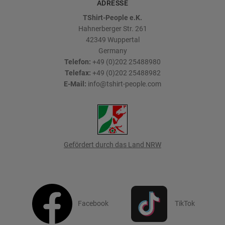
ADRESSE
TShirt-People e.K.
Hahnerberger Str. 261
42349
Wuppertal
Germany
Telefon:
+49 (0)202 25488980
Telefax:
+49 (0)202 25488982
E-Mail:
info@tshirt-people.com
Gefördert durch das Land NRW
Facebook
TikTok