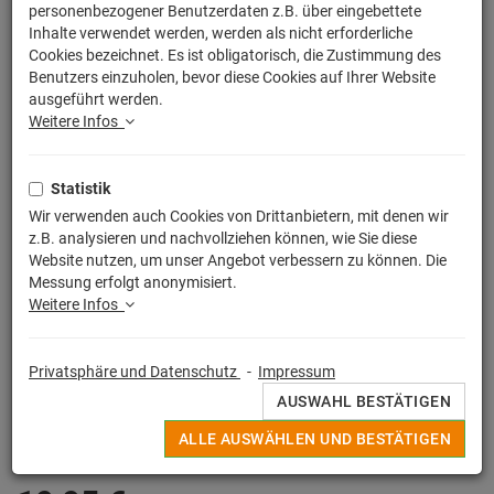
personenbezogener Benutzerdaten z.B. über eingebettete
Inhalte verwendet werden, werden als nicht erforderliche
Cookies bezeichnet. Es ist obligatorisch, die Zustimmung des
Benutzers einzuholen, bevor diese Cookies auf Ihrer Website
ausgeführt werden.
Weitere Infos
Statistik
Wir verwenden auch Cookies von Drittanbietern, mit denen wir
z.B. analysieren und nachvollziehen können, wie Sie diese
Website nutzen, um unser Angebot verbessern zu können. Die
Messung erfolgt anonymisiert.
Weitere Infos
Egal ob witziger Spruch, buntes Motiv oder Lizensierter Print, alle
Privatsphäre und Datenschutz
-
Impressum
Deine originellen Kissen werden in Deutschland unter strengen
AUSWAHL BESTÄTIGEN
Qualitätskontrollen hochwertig im Digitaldruckverfahren
angefertigt.
ALLE AUSWÄHLEN UND BESTÄTIGEN
MEHR