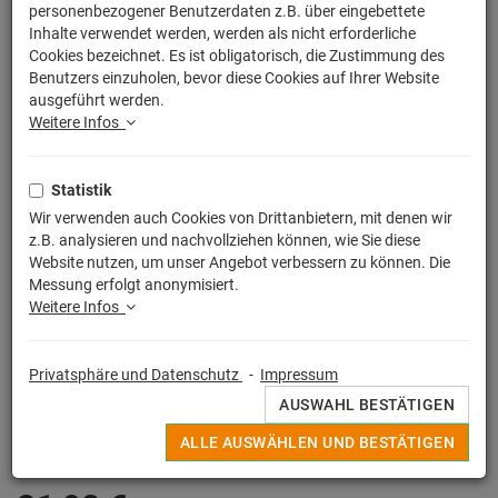
personenbezogener Benutzerdaten z.B. über eingebettete
Inhalte verwendet werden, werden als nicht erforderliche
Cookies bezeichnet. Es ist obligatorisch, die Zustimmung des
Benutzers einzuholen, bevor diese Cookies auf Ihrer Website
ausgeführt werden.
Weitere Infos
Statistik
Wir verwenden auch Cookies von Drittanbietern, mit denen wir
z.B. analysieren und nachvollziehen können, wie Sie diese
Website nutzen, um unser Angebot verbessern zu können. Die
Messung erfolgt anonymisiert.
Weitere Infos
Egal ob witziger Spruch, buntes Motiv oder Lizensierter Print, alle
Privatsphäre und Datenschutz
-
Impressum
Deine originellen Kissen werden in Deutschland unter strengen
AUSWAHL BESTÄTIGEN
Qualitätskontrollen hochwertig im Sieb - / Digitaldruckverfahren
angefertigt.
ALLE AUSWÄHLEN UND BESTÄTIGEN
MEHR