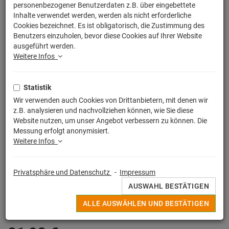
personenbezogener Benutzerdaten z.B. über eingebettete
Inhalte verwendet werden, werden als nicht erforderliche
Cookies bezeichnet. Es ist obligatorisch, die Zustimmung des
Benutzers einzuholen, bevor diese Cookies auf Ihrer Website
ausgeführt werden.
Weitere Infos
Statistik
Wir verwenden auch Cookies von Drittanbietern, mit denen wir
z.B. analysieren und nachvollziehen können, wie Sie diese
Website nutzen, um unser Angebot verbessern zu können. Die
Messung erfolgt anonymisiert.
Weitere Infos
Egal ob witziger Spruch, buntes Motiv oder Lizensierter Print, alle
Privatsphäre und Datenschutz
-
Impressum
Deine originellen Kissen werden in Deutschland unter strengen
AUSWAHL BESTÄTIGEN
Qualitätskontrollen hochwertig im Sieb - / Digitaldruckverfahren
angefertigt.
ALLE AUSWÄHLEN UND BESTÄTIGEN
MEHR