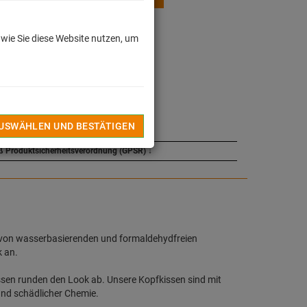
 wie Sie diese Website nutzen, um
dkosten
INZUFÜGEN
TEL
AUSWÄHLEN UND BESTÄTIGEN
ß Produktsicherheitsverordnung (GPSR)
↓
 von wasserbasierenden und formaldehydfreien
k an.
ssen runden den Look ab. Unsere Kopfkissen sind mit
und schädlicher Chemie.