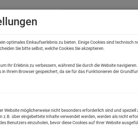
ellungen
in optimales Einkaufserlebnis zu bieten. Einige Cookies sind technisch 
eiden Sie bitte selbst, welche Cookies Sie akzeptieren.
Anime
Bands
Filme & Serien
Gaming
Fun
Accessoires
Sal
tar Wars
Game of Thrones
Marvel
DC Comics
Die Sendung mit de
um Ihr Erlebnis zu verbessern, während Sie durch die Website navigieren
 in Ihrem Browser gespeichert, da sie für das Funktionieren der Grundfun
mt Zeit, kommt Naht Kissen mit Füllung
lnummer: WUP2892P
n der Website möglicherweise nicht besonders erforderlich sind und spezie
.B. über eingebettete Inhalte verwendet werden, werden als nicht erfor
Egal ob witziger Spruc
 des Benutzers einzuholen, bevor diese Cookies auf Ihrer Website ausgef
originellen Kissen we
hochwertig im Digita