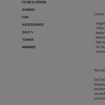
FILME & SERIEN
GAMING
Unsere 
FUN
- Anges
ACCESSOIRES
- 100%
SALE %
- Maße
- Marke
TONIES
- Alle 
- 30 T
MÄNNER
- Vers
Was is
Der Öko
Gesundh
Modern
Sie sin
und umw