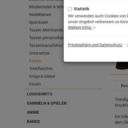
Müslischalen & Schüsseln
Statistik
Nadelbienen
Wir verwenden auch Cookies von Dr
unser Angebot verbessern zu könn
Spardosen
Weitere Infos
Tassen Merchandise
Tassen personalisiert
Privatsphäre und Datenschutz
-
Tassenmanufaktur
Untersetzer
Kissen
Trinkflaschen
Krüge & Gläser
Kissen
Bes
LOGOSHIRT®
Trendig
SAMMELN & SPIELEN
Druckfa
ANIME
Ein tol
BANDS
dem Öko