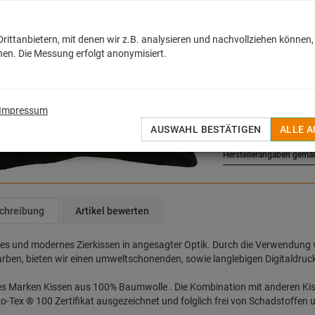
19,95
€
ittanbietern, mit denen wir z.B. analysieren und nachvollziehen können,
en. Die Messung erfolgt anonymisiert.
inkl. MwSt. zzgl.
Versan
Sofort lieferbar
H
Impressum
AUF DEN MERKZET
AUSWAHL BESTÄTIGEN
ALLE 
Herstellerangaben gemä
chreibung
Artikel bewerten
es und modernes Zierkissen in angesagter Optik. Durch die Verwendung
rben, bieten wir einen umweltschonenden, sowie langlebigen Digitaldruc
les Marken Kissen aus 100% Baumwolle . Die Kombination mit anderen Ki
-Tex ® 100 Zertifikat ausgezeichnet und folglich frei von Schadstoffen 