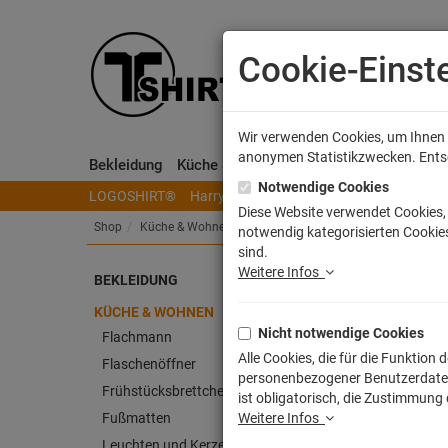
Cookie-Einst
Wir verwenden Cookies, um Ihnen e
anonymen Statistikzwecken. Entsch
Bekleidung
Küche & Wohnen
Sammeln & Spielen
Notwendige Cookies
LOGOSHIRT®
Harry Potter
Herr der Ringe
Disney
S
Diese Website verwendet Cookies, 
Shop
Küche & Wohnen
Kissen
notwendig kategorisierten Cookies
sind.
Weitere Infos
BEKLEIDUNG
Kom
KÜCHE & WOHNEN
Nicht notwendige Cookies
Artike
Flachmann
Alle Cookies, die für die Funktio
Flaschenöffner
personenbezogener Benutzerdaten z
Frühstücksbrettchen
ist obligatorisch, die Zustimmung
Fußmatten
Weitere Infos
Leuchten und Kerzen