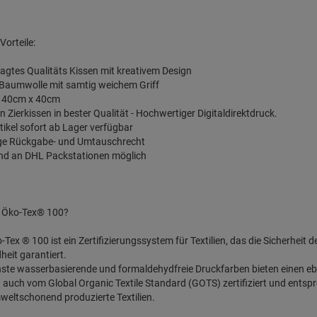
Vorteile:
agtes Qualitäts Kissen mit kreativem Design
 Baumwolle mit samtig weichem Griff
: 40cm x 40cm
n Zierkissen in bester Qualität - Hochwertiger Digitaldirektdruck.
Artikel sofort ab Lager verfügbar
age Rückgabe- und Umtauschrecht
and an DHL Packstationen möglich
t Öko-Tex® 100?
-Tex ® 100 ist ein Zertifizierungssystem für Textilien, das die Sicherheit 
eit garantiert.
ste wasserbasierende und formaldehydfreie Druckfarben bieten einen e
d auch vom Global Organic Textile Standard (GOTS) zertifiziert und entsp
eltschonend produzierte Textilien.