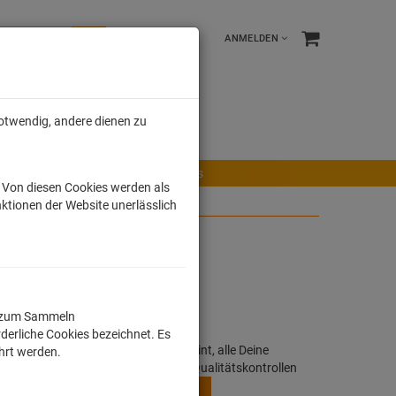
ANMELDEN
notwendig, andere dienen zu
e %
Tonies
Männer
r Maus
Ravensburger Spiele
Tonies
. Von diesen Cookies werden als
ktionen der Website unerlässlich
 40x40cm
ll zum Sammeln
derliche Cookies bezeichnet. Es
h, buntes Motiv oder Lizensierter Print, alle Deine
ührt werden.
rden in Deutschland unter strengen Qualitätskontrollen
ldruckverfahren angefertigt.
MEHR