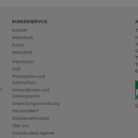
KUNDENSERVICE
A
Kontakt
T
H
Warenkorb
4
Konto
G
Merkzettel
T
Impressum
T
AGB
E
Privatsphäre und
Datenschutz
us
Versandkosten und
Zahlungsarten
Verpackungsverordnung
G
Wie bestellen?
Rücksendeformular
Über uns
Gestalte deine eigenen