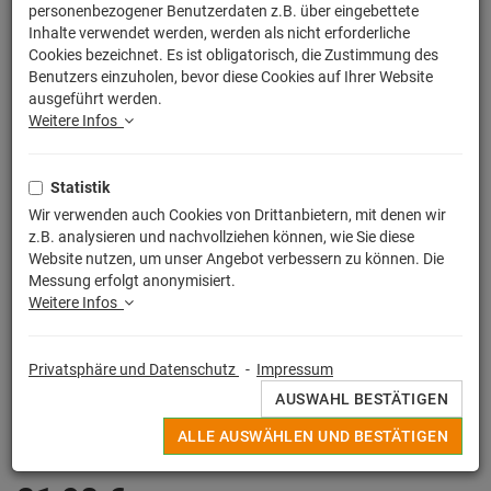
personenbezogener Benutzerdaten z.B. über eingebettete
Inhalte verwendet werden, werden als nicht erforderliche
Cookies bezeichnet. Es ist obligatorisch, die Zustimmung des
Benutzers einzuholen, bevor diese Cookies auf Ihrer Website
ausgeführt werden.
Weitere Infos
Statistik
Wir verwenden auch Cookies von Drittanbietern, mit denen wir
z.B. analysieren und nachvollziehen können, wie Sie diese
Website nutzen, um unser Angebot verbessern zu können. Die
Messung erfolgt anonymisiert.
Weitere Infos
Egal ob witziger Spruch, buntes Motiv oder Lizensierter Print, alle
Privatsphäre und Datenschutz
-
Impressum
Deine originellen Kissen werden in Deutschland unter strengen
AUSWAHL BESTÄTIGEN
Qualitätskontrollen hochwertig im Sieb - / Digitaldruckverfahren
angefertigt.
ALLE AUSWÄHLEN UND BESTÄTIGEN
MEHR