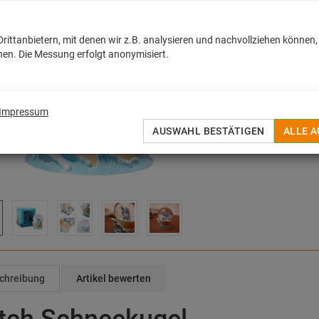
Wenige Exemplare auf L
H
ittanbietern, mit denen wir z.B. analysieren und nachvollziehen können,
en. Die Messung erfolgt anonymisiert.
AUF DEN MERKZET
Herstellerangaben gemä
Impressum
AUSWAHL BESTÄTIGEN
ALLE 
chreibung
Artikel bewerten
itch Schneekugel