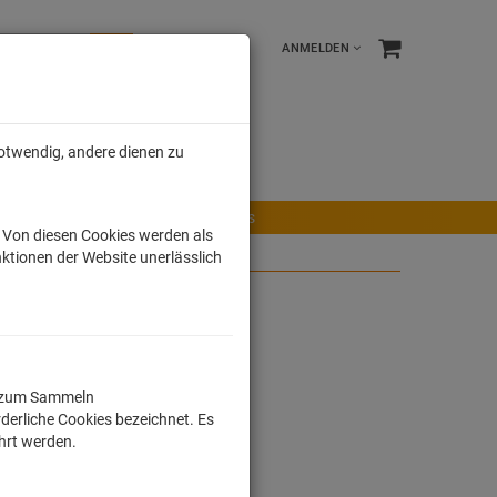
ANMELDEN
notwendig, andere dienen zu
e %
Tonies
Männer
r Maus
Ravensburger Spiele
Tonies
. Von diesen Cookies werden als
ktionen der Website unerlässlich
ll zum Sammeln
derliche Cookies bezeichnet. Es
ührt werden.
dkosten