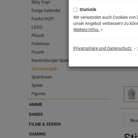
Bitty Pop!
Statistik
Ewige Kalender
Wir verwenden auch Cookies von Dr
Funko POP!
unser Angebot verbessern zu könn
LEGO
Weitere Infos
Plüsch
Pokémon
Privatsphäre und Datenschutz
-
Puzzle
Ravensburger Spiele
Schneekugeln
Spardosen
Spiele
Figuren
ANIME
BANDS
Bes
FILME & SERIEN
St
GAMING