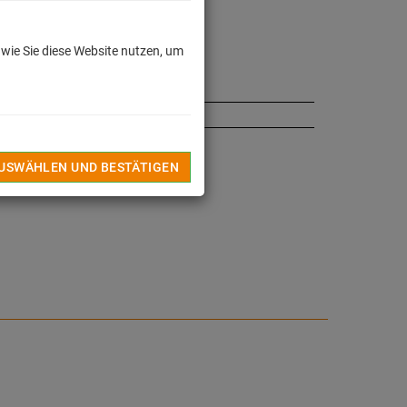
ager - schnell bestellen!
INZUFÜGEN
 wie Sie diese Website nutzen, um
TEL
ß Produktsicherheitsverordnung (GPSR)
↓
AUSWÄHLEN UND BESTÄTIGEN