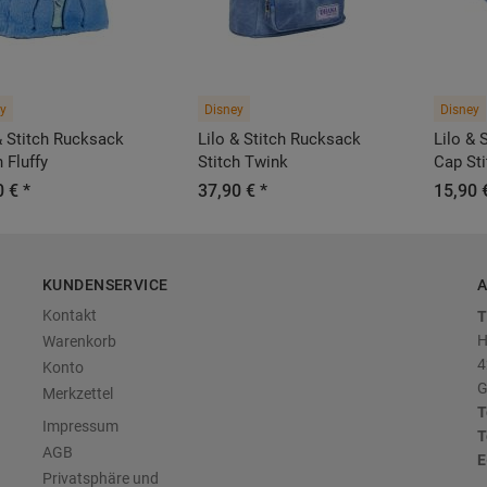
y
Disney
Disney
& Stitch Rucksack
Lilo & Stitch Rucksack
Lilo & 
h Fluffy
Stitch Twink
Cap St
 € *
37,90 € *
15,90 
KUNDENSERVICE
A
Kontakt
T
H
Warenkorb
4
Konto
G
Merkzettel
T
Impressum
T
AGB
E
Privatsphäre und