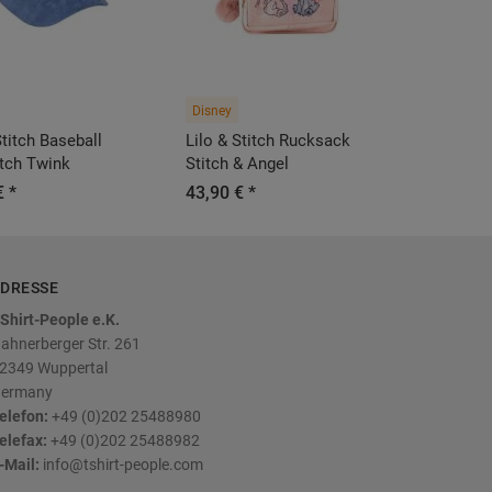
Disney
Stitch Baseball
Lilo & Stitch Rucksack
itch Twink
Stitch & Angel
€ *
43,90 € *
DRESSE
Shirt-People e.K.
ahnerberger Str. 261
2349
Wuppertal
ermany
elefon:
+49 (0)202 25488980
elefax:
+49 (0)202 25488982
-Mail:
info@tshirt-people.com