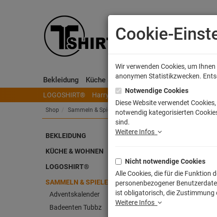
Cookie-Einst
Wir verwenden Cookies, um Ihnen e
anonymen Statistikzwecken. Entsch
Bekleidung
Küche & Wohnen
Sammeln & Spielen
Notwendige Cookies
LOGOSHIRT®
Harry Potter
Herr der Ringe
Disney
S
Diese Website verwendet Cookies, 
Shop
Sammeln & Spielen
Schneekugeln
notwendig kategorisierten Cookies
sind.
Weitere Infos
BEKLEIDUNG
Stit
KÜCHE & WOHNEN
Nicht notwendige Cookies
Artike
LOGOSHIRT®
Alle Cookies, die für die Funktio
SAMMELN & SPIELEN
personenbezogener Benutzerdaten z
ist obligatorisch, die Zustimmung
Adventskalender
Weitere Infos
Badeenten Tubbz