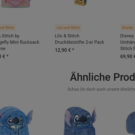
und Stitch
Lilo und Stitch
Disney
& Stitch by
Lilo & Stitch
Disney 
gefly Mini Rucksack
Druckbleistifte 2-er Pack
Umhäng
ine
Stitch
12,90 € *
 € *
69,90 
Ähnliche Pro
Schau Dir doch auch unsere ähnliche