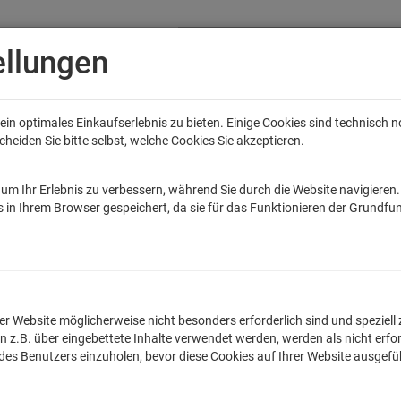
ellungen
in optimales Einkaufserlebnis zu bieten. Einige Cookies sind technisch 
eiden Sie bitte selbst, welche Cookies Sie akzeptieren.
Anime
Bands
Filme & Serien
Gaming
Fun
Accessoires
Sal
tar Wars
Game of Thrones
Marvel
DC Comics
Die Sendung mit de
um Ihr Erlebnis zu verbessern, während Sie durch die Website navigieren
 in Ihrem Browser gespeichert, da sie für das Funktionieren der Grundfun
ch Schneekugel
lnummer: GPE29732
n der Website möglicherweise nicht besonders erforderlich sind und spezie
.B. über eingebettete Inhalte verwendet werden, werden als nicht erfor
19,99
€
 des Benutzers einzuholen, bevor diese Cookies auf Ihrer Website ausgef
inkl. MwSt. zzgl.
Versan