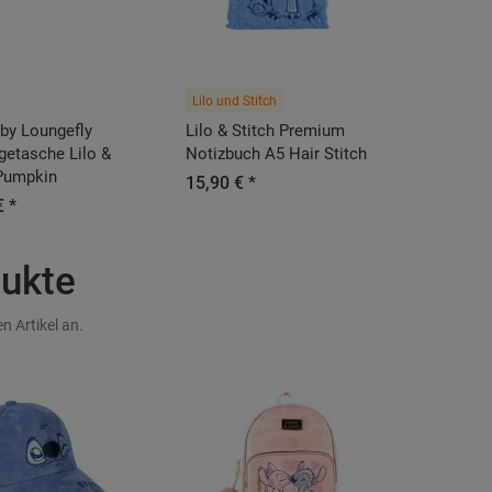
Lilo und Stitch
by Loungefly
Lilo & Stitch Premium
etasche Lilo &
Notizbuch A5 Hair Stitch
 Pumpkin
15,90 € *
€ *
dukte
n Artikel an.