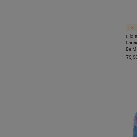
Lilo 
Lilo 
Loun
Be M
79,90