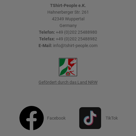
TShirt-People e.K.
Hahnerberger Str. 261
42349
Wuppertal
Germany
Telefon:
+49 (0)202 25488980
Telefax:
+49 (0)202 25488982
E-Mail:
info@tshirt-people.com
Gefördert durch das Land NRW
Facebook
TikTok