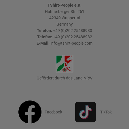
TShirt-People e.K.
Hahnerberger Str. 261
42349
Wuppertal
Germany
Telefon:
+49 (0)202 25488980
Telefax:
+49 (0)202 25488982
E-Mail:
info@tshirt-people.com
Gefördert durch das Land NRW
Facebook
TikTok