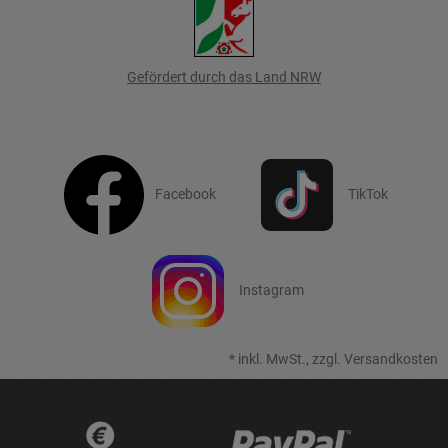
Gefördert durch das Land NRW
Facebook
TikTok
Instagram
*
inkl. MwSt., zzgl.
Versandkosten