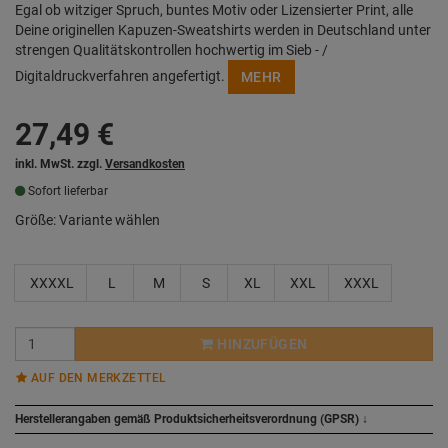
Egal ob witziger Spruch, buntes Motiv oder Lizensierter Print, alle
Deine originellen Kapuzen-Sweatshirts werden in Deutschland unter
strengen Qualitätskontrollen hochwertig im Sieb - /
Digitaldruckverfahren angefertigt.
MEHR
27,49
€
inkl. MwSt. zzgl.
Versandkosten
Sofort lieferbar
Größe:
Variante wählen
XXXXL
L
M
S
XL
XXL
XXXL
HINZUFÜGEN
AUF DEN MERKZETTEL
Herstellerangaben gemäß Produktsicherheitsverordnung (GPSR)
↓