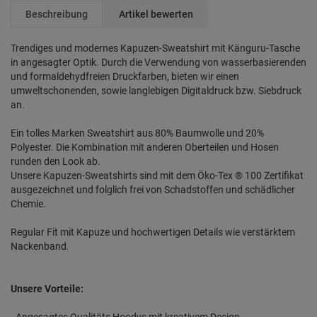
Beschreibung
Artikel bewerten
Trendiges und modernes Kapuzen-Sweatshirt mit Känguru-Tasche
in angesagter Optik. Durch die Verwendung von wasserbasierenden
und formaldehydfreien Druckfarben, bieten wir einen
umweltschonenden, sowie langlebigen Digitaldruck bzw. Siebdruck
an.
Ein tolles Marken Sweatshirt aus 80% Baumwolle und 20%
Polyester. Die Kombination mit anderen Oberteilen und Hosen
runden den Look ab.
Unsere Kapuzen-Sweatshirts sind mit dem Öko-Tex ® 100 Zertifikat
ausgezeichnet und folglich frei von Schadstoffen und schädlicher
Chemie.
Regular Fit mit Kapuze und hochwertigen Details wie verstärktem
Nackenband.
Unsere Vorteile:
- Angesagtes Qualitäts Hoodys mit kreativem Design