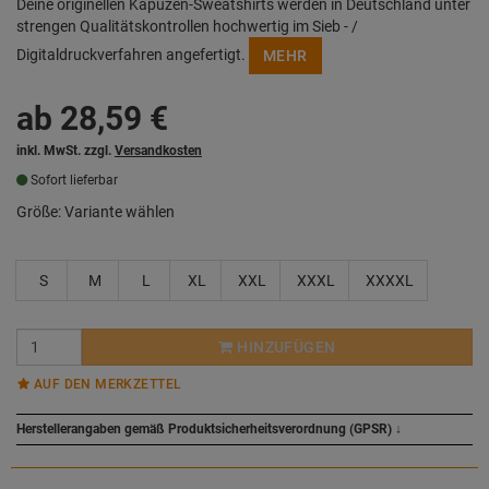
Deine originellen Kapuzen-Sweatshirts werden in Deutschland unter
strengen Qualitätskontrollen hochwertig im Sieb - /
Digitaldruckverfahren angefertigt.
MEHR
ab
28,59
€
inkl. MwSt. zzgl.
Versandkosten
Sofort lieferbar
Größe:
Variante wählen
S
M
L
XL
XXL
XXXL
XXXXL
HINZUFÜGEN
AUF DEN MERKZETTEL
Herstellerangaben gemäß Produktsicherheitsverordnung (GPSR)
↓