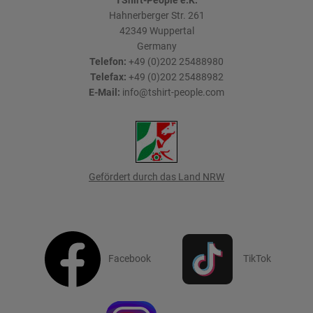
Hahnerberger Str. 261
42349
Wuppertal
Germany
Telefon:
+49 (0)202 25488980
Telefax:
+49 (0)202 25488982
E-Mail:
info@tshirt-people.com
Gefördert durch das Land NRW
Facebook
TikTok