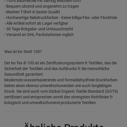
- 100% Baumwolle mit samtig weichem Griff
- Bequem sitzend und angenehm zu tragen
- Marken T-Shirt in bester Qualitt
- Hochwertige Siebdruckfarben - Keine billige Flex- oder Flockfolie
- Alle Artikel sofort ab Lager verfgbar
- 30 Tage Rckgabe- und Umtauschrecht
- Versand an DHL Packstationen mglich
Was ist ko-Tex© 100?
Der ko-Tex © 100 ist ein Zertifizierungssystem fr Textilien, das die
Sicherheit der Textilien und des Aufdrucks fr die menschliche
Gesundheit garantiert.
Modernste wasserbasierende und formaldehydfreie Druckfarben
bieten einen ebenso umweltschonenden wie auch langlebigen
Druck. Sie sind auch vom Global Organic Textile Standard (GOTS)
zertifiziert und entsprechen somit den strengsten Richtlinien fr
kologisch und umweltschonend produzierte Textilien.