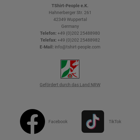
TShirt-People e.K.
Hahnerberger Str. 261
42349
Wuppertal
Germany
Telefon:
+49 (0)202 25488980
Telefax:
+49 (0)202 25488982
E-Mail:
info@tshirt-people.com
Gefördert durch das Land NRW
Facebook
TikTok