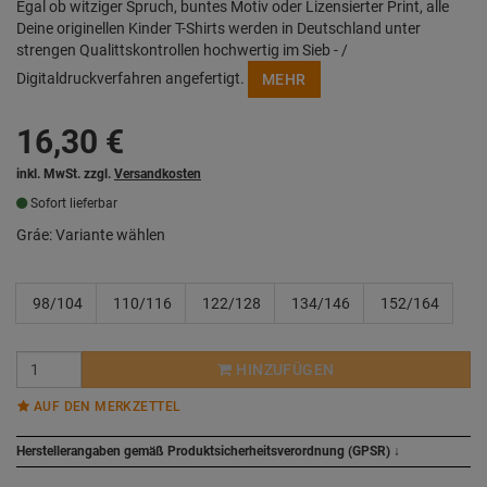
Egal ob witziger Spruch, buntes Motiv oder Lizensierter Print, alle
Deine originellen Kinder T-Shirts werden in Deutschland unter
strengen Qualittskontrollen hochwertig im Sieb - /
Digitaldruckverfahren angefertigt.
MEHR
16,30
€
inkl. MwSt. zzgl.
Versandkosten
Sofort lieferbar
Gráe:
Variante wählen
98/104
110/116
122/128
134/146
152/164
HINZUFÜGEN
AUF DEN MERKZETTEL
Herstellerangaben gemäß Produktsicherheitsverordnung (GPSR)
↓