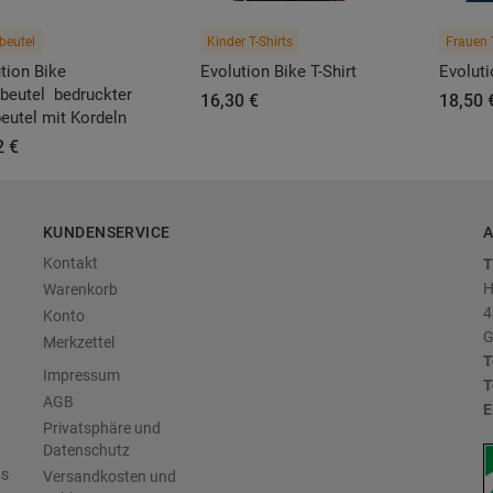
beutel
Kinder T-Shirts
Frauen 
tion Bike
Evolution Bike T-Shirt
Evoluti
beutel  bedruckter
16,30 €
18,50 
eutel mit Kordeln
2 €
KUNDENSERVICE
A
Kontakt
T
H
Warenkorb
4
Konto
G
Merkzettel
T
Impressum
T
AGB
E
Privatsphäre und
Datenschutz
us
Versandkosten und