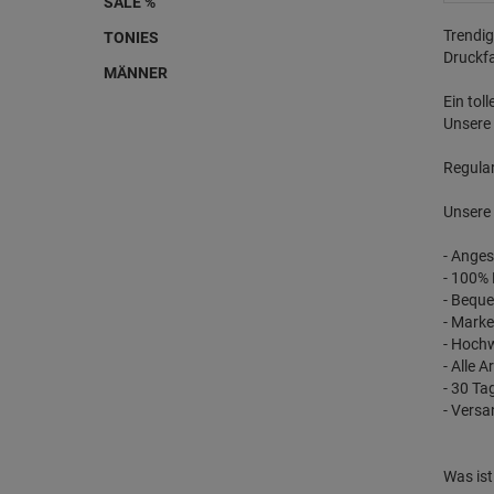
SALE %
Trendig
TONIES
Druckfa
MÄNNER
Ein tol
Unsere 
Regular
Unsere 
- Anges
- 100%
- Bequ
- Marken
- Hochw
- Alle A
- 30 Ta
- Versa
Was ist