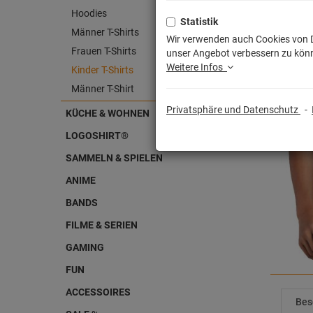
Hoodies
Statistik
Männer T-Shirts
Wir verwenden auch Cookies von Dr
Frauen T-Shirts
unser Angebot verbessern zu könn
Weitere Infos
Kinder T-Shirts
Männer T-Shirt
Privatsphäre und Datenschutz
-
KÜCHE & WOHNEN
LOGOSHIRT®
SAMMELN & SPIELEN
ANIME
BANDS
FILME & SERIEN
GAMING
FUN
ACCESSOIRES
Bes