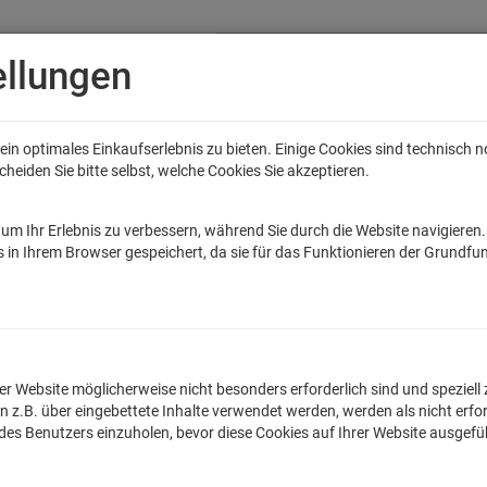
ellungen
in optimales Einkaufserlebnis zu bieten. Einige Cookies sind technisch 
eiden Sie bitte selbst, welche Cookies Sie akzeptieren.
Anime
Bands
Filme & Serien
Gaming
Fun
Accessoires
Sal
tar Wars
Game of Thrones
Marvel
DC Comics
Die Sendung mit de
um Ihr Erlebnis zu verbessern, während Sie durch die Website navigieren
 in Ihrem Browser gespeichert, da sie für das Funktionieren der Grundfun
ution Bike T-Shirt
lnummer: TLM1891KT
n der Website möglicherweise nicht besonders erforderlich sind und spezie
.B. über eingebettete Inhalte verwendet werden, werden als nicht erfor
Egal ob witziger Spruc
 des Benutzers einzuholen, bevor diese Cookies auf Ihrer Website ausgef
originellen Kinder T-
Qualittskontrollen ho