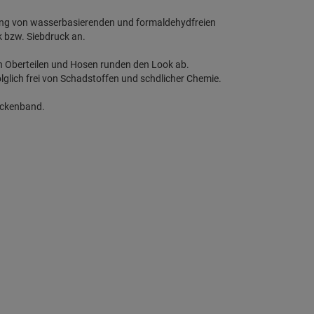
dung von wasserbasierenden und formaldehydfreien
k bzw. Siebdruck an.
en Oberteilen und Hosen runden den Look ab.
lglich frei von Schadstoffen und schdlicher Chemie.
ackenband.