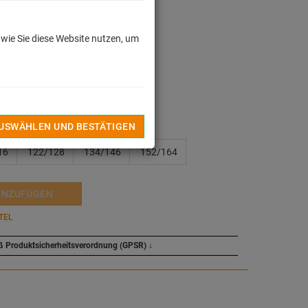
 wie Sie diese Website nutzen, um
dkosten
n
AUSWÄHLEN UND BESTÄTIGEN
16
122/128
134/146
152/164
INZUFÜGEN
TEL
ß Produktsicherheitsverordnung (GPSR)
↓