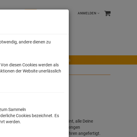
ANMELDEN
notwendig, andere dienen zu
e %
Tonies
Männer
r Maus
Ravensburger Spiele
Tonies
. Von diesen Cookies werden als
ktionen der Website unerlässlich
ll zum Sammeln
derliche Cookies bezeichnet. Es
h, buntes Motiv oder Lizensierter Print, alle Deine
ührt werden.
Shirts werden in Deutschland unter strengen
chwertig im Sieb - / Digitaldruckverfahren angefertigt.