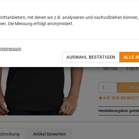
MEHR
ittanbietern, mit denen wir z.B. analysieren und nachvollziehen können,
16,30
€
en. Die Messung erfolgt anonymisiert.
inkl. MwSt. zzgl.
Versan
Sofort lieferbar
Impressum
Gráe:
Variante wähle
AUSWAHL BESTÄTIGEN
ALLE 
98/104
110/1
H
AUF DEN MERKZET
Herstellerangaben gemä
chreibung
Artikel bewerten