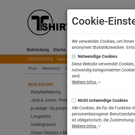
Cookie-Einst
Wir verwenden Cookies, um Ihnen e
anonymen Statistikzwecken. Entsch
Bekleidung
Küche & Wohnen
Sammeln & Spielen
Notwendige Cookies
LOGOSHIRT®
Harry Potter
Herr der Ringe
Disney
S
Diese Website verwendet Cookies, 
Shop
Bekleidung
Kinder T-Shirts
notwendig kategorisierten Cookies
sind.
Weitere Infos
BEKLEIDUNG
Evol
Babybekleidung
Jack & Jones - Produkt
Nicht notwendige Cookies
Artike
Alle Cookies, die für die Funktio
ju design - by justyna weitz
personenbezogener Benutzerdaten z
Longshirts
ist obligatorisch, die Zustimmung
Underground
Weitere Infos
Urban Classics + Mister Tee