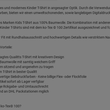
es und modernes Kinder T-Shirt in angesagter Optik. Durch die Verwen
rben, bieten wir einen umweltschonenden, sowie langlebigen Digitaldruc
les Marken Kids T-Shirt aus 100% Baumwolle. Die Kombination mit ander
Kinder T-Shirts sind mit dem ko-Tex © 100 Zertifikat ausgezeichnet und fo
 Fit mit Rundhalsausschnitt und hochwertigen Details wie verstrktem N
Vorteile:
agtes Qualitts T-Shirt mit kreativem Design
 Baumwolle mit samtig weichem Griff
em sitzend und angenehm zu tragen
 T-Shirt in bester Qualitt
ertige Siebdruckfarben - Keine billige Flex- oder Flockfolie
rtikel sofort ab Lager verfgbar
ge Rckgabe- und Umtauschrecht
nd an DHL Packstationen mglich
 ko-Tex© 100?