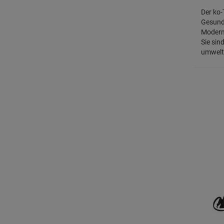
Der ko
Gesundh
Modern
Sie sin
umwelts