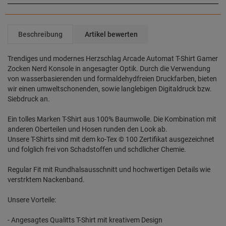
Beschreibung
Artikel bewerten
Trendiges und modernes Herzschlag Arcade Automat T-Shirt Gamer
Zocken Nerd Konsole in angesagter Optik. Durch die Verwendung
von wasserbasierenden und formaldehydfreien Druckfarben, bieten
wir einen umweltschonenden, sowie langlebigen Digitaldruck bzw.
Siebdruck an.
Ein tolles Marken T-Shirt aus 100% Baumwolle. Die Kombination mit
anderen Oberteilen und Hosen runden den Look ab.
Unsere T-Shirts sind mit dem ko-Tex © 100 Zertifikat ausgezeichnet
und folglich frei von Schadstoffen und schdlicher Chemie.
Regular Fit mit Rundhalsausschnitt und hochwertigen Details wie
verstrktem Nackenband.
Unsere Vorteile:
- Angesagtes Qualitts T-Shirt mit kreativem Design