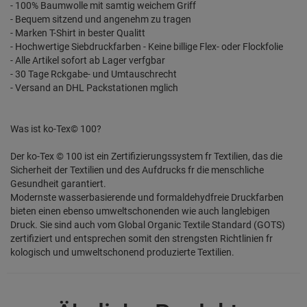
- 100% Baumwolle mit samtig weichem Griff
- Bequem sitzend und angenehm zu tragen
- Marken T-Shirt in bester Qualitt
- Hochwertige Siebdruckfarben - Keine billige Flex- oder Flockfolie
- Alle Artikel sofort ab Lager verfgbar
- 30 Tage Rckgabe- und Umtauschrecht
- Versand an DHL Packstationen mglich
Was ist ko-Tex© 100?
Der ko-Tex © 100 ist ein Zertifizierungssystem fr Textilien, das die
Sicherheit der Textilien und des Aufdrucks fr die menschliche
Gesundheit garantiert.
Modernste wasserbasierende und formaldehydfreie Druckfarben
bieten einen ebenso umweltschonenden wie auch langlebigen
Druck. Sie sind auch vom Global Organic Textile Standard (GOTS)
zertifiziert und entsprechen somit den strengsten Richtlinien fr
kologisch und umweltschonend produzierte Textilien.