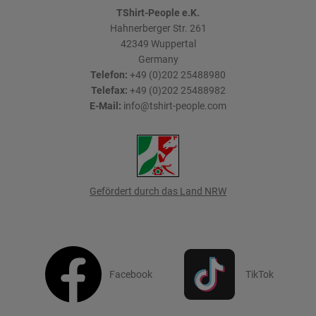
TShirt-People e.K.
Hahnerberger Str. 261
42349
Wuppertal
Germany
Telefon:
+49 (0)202 25488980
Telefax:
+49 (0)202 25488982
E-Mail:
info@tshirt-people.com
Gefördert durch das Land NRW
Facebook
TikTok