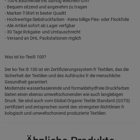
- 100% Baumwolle mit samtig weichem Griff
- Bequem sitzend und angenehm zu tragen
- Marken T-Shirt in bester Qualitt
- Hochwertige Siebdruckfarben - Keine billige Flex- oder Flockfolie
- Alle Artikel sofort ab Lager verfgbar
- 30 Tage Rckgabe- und Umtauschrecht
- Versand an DHL Packstationen mglich
Was ist ko-Tex© 100?
Der ko-Tex © 100 ist ein Zertifizierungssystem fr Textilien, das die
Sicherheit der Textilien und des Aufdrucks fr die menschliche
Gesundheit garantiert.
Modernste wasserbasierende und formaldehydfreie Druckfarben
bieten einen ebenso umweltschonenden wie auch langlebigen
Druck. Sie sind auch vom Global Organic Textile Standard (GOTS)
zertifiziert und entsprechen somit den strengsten Richtlinien fr
kologisch und umweltschonend produzierte Textilien.