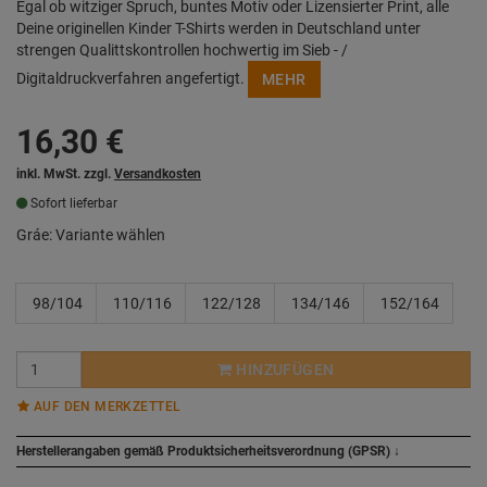
Egal ob witziger Spruch, buntes Motiv oder Lizensierter Print, alle
Deine originellen Kinder T-Shirts werden in Deutschland unter
strengen Qualittskontrollen hochwertig im Sieb - /
Digitaldruckverfahren angefertigt.
MEHR
16,30
€
inkl. MwSt. zzgl.
Versandkosten
Sofort lieferbar
Gráe:
Variante wählen
98/104
110/116
122/128
134/146
152/164
HINZUFÜGEN
AUF DEN MERKZETTEL
Herstellerangaben gemäß Produktsicherheitsverordnung (GPSR)
↓