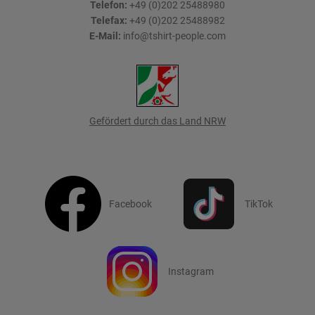
Telefon:
+49 (0)202 25488980
Telefax:
+49 (0)202 25488982
E-Mail:
info@tshirt-people.com
Gefördert durch das Land NRW
Facebook
TikTok
Instagram