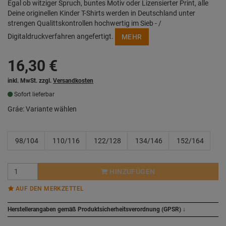
Egal ob witziger Spruch, buntes Motiv oder Lizensierter Print, alle
Deine originellen Kinder T-Shirts werden in Deutschland unter
strengen Qualittskontrollen hochwertig im Sieb - /
Digitaldruckverfahren angefertigt.
MEHR
16,30
€
inkl. MwSt. zzgl.
Versandkosten
Sofort lieferbar
Gráe:
Variante wählen
98/104
110/116
122/128
134/146
152/164
HINZUFÜGEN
AUF DEN MERKZETTEL
Herstellerangaben gemäß Produktsicherheitsverordnung (GPSR)
↓