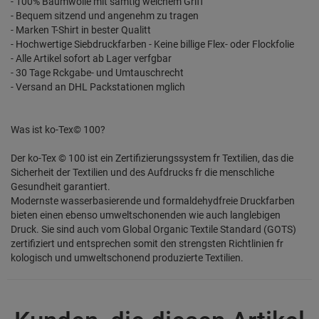
- 100% Baumwolle mit samtig weichem Griff
- Bequem sitzend und angenehm zu tragen
- Marken T-Shirt in bester Qualitt
- Hochwertige Siebdruckfarben - Keine billige Flex- oder Flockfolie
- Alle Artikel sofort ab Lager verfgbar
- 30 Tage Rckgabe- und Umtauschrecht
- Versand an DHL Packstationen mglich
Was ist ko-Tex© 100?
Der ko-Tex © 100 ist ein Zertifizierungssystem fr Textilien, das die
Sicherheit der Textilien und des Aufdrucks fr die menschliche
Gesundheit garantiert.
Modernste wasserbasierende und formaldehydfreie Druckfarben
bieten einen ebenso umweltschonenden wie auch langlebigen
Druck. Sie sind auch vom Global Organic Textile Standard (GOTS)
zertifiziert und entsprechen somit den strengsten Richtlinien fr
kologisch und umweltschonend produzierte Textilien.