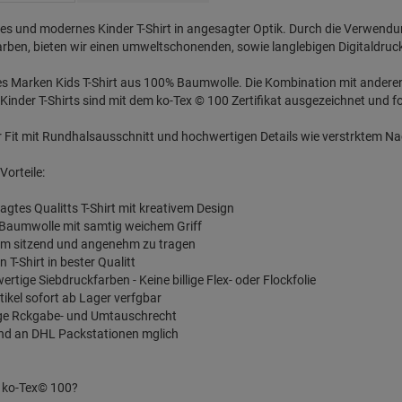
es und modernes Kinder T-Shirt in angesagter Optik. Durch die Verwen
rben, bieten wir einen umweltschonenden, sowie langlebigen Digitaldruc
les Marken Kids T-Shirt aus 100% Baumwolle. Die Kombination mit ander
Kinder T-Shirts sind mit dem ko-Tex © 100 Zertifikat ausgezeichnet und fo
 Fit mit Rundhalsausschnitt und hochwertigen Details wie verstrktem N
Vorteile:
agtes Qualitts T-Shirt mit kreativem Design
 Baumwolle mit samtig weichem Griff
em sitzend und angenehm zu tragen
 T-Shirt in bester Qualitt
ertige Siebdruckfarben - Keine billige Flex- oder Flockfolie
rtikel sofort ab Lager verfgbar
ge Rckgabe- und Umtauschrecht
nd an DHL Packstationen mglich
 ko-Tex© 100?