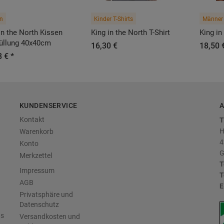
n
Kinder T-Shirts
Männer 
in the North Kissen
King in the North T-Shirt
King in
Füllung 40x40cm
16,30 €
18,50 
 € *
KUNDENSERVICE
A
Kontakt
T
H
Warenkorb
4
Konto
G
Merkzettel
T
Impressum
T
AGB
E
Privatsphäre und
Datenschutz
us
Versandkosten und