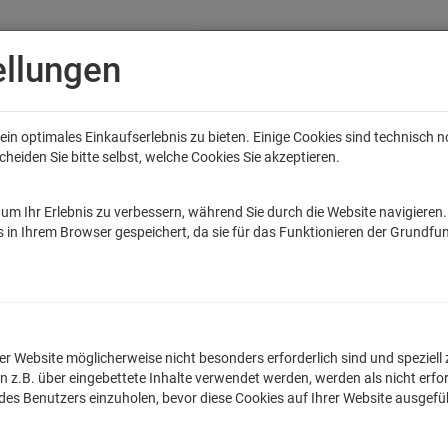
ellungen
in optimales Einkaufserlebnis zu bieten. Einige Cookies sind technisch 
eiden Sie bitte selbst, welche Cookies Sie akzeptieren.
Anime
Bands
Filme & Serien
Gaming
Fun
Accessoires
Sal
tar Wars
Game of Thrones
Marvel
DC Comics
Die Sendung mit de
um Ihr Erlebnis zu verbessern, während Sie durch die Website navigieren
 in Ihrem Browser gespeichert, da sie für das Funktionieren der Grundfun
 in the North T-Shirt
lnummer: TLM2293KT
n der Website möglicherweise nicht besonders erforderlich sind und spezie
.B. über eingebettete Inhalte verwendet werden, werden als nicht erfor
Egal ob witziger Spruc
 des Benutzers einzuholen, bevor diese Cookies auf Ihrer Website ausgef
originellen Kinder T-
Qualittskontrollen ho