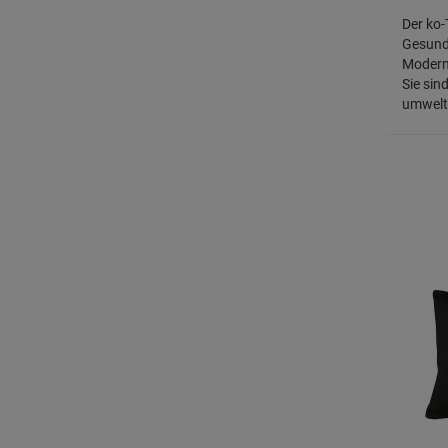
Der ko
Gesundh
Modern
Sie sin
umwelts