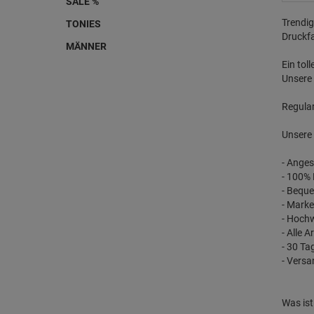
SALE %
Trendig
TONIES
Druckfa
MÄNNER
Ein tol
Unsere 
Regular
Unsere 
- Anges
- 100%
- Bequ
- Marken
- Hochw
- Alle A
- 30 Ta
- Versa
Was ist