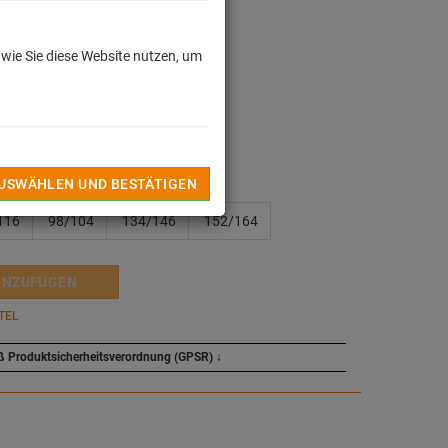
 wie Sie diese Website nutzen, um
dkosten
n
AUSWÄHLEN UND BESTÄTIGEN
116
98/104
134/146
152/164
INZUFÜGEN
TEL
ß Produktsicherheitsverordnung (GPSR)
↓