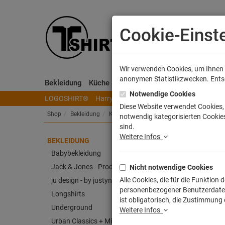
Cookie-Einst
Wir verwenden Cookies, um Ihnen e
anonymen Statistikzwecken. Entsch
Bekleidung
Küche & Wohnen
Sammeln & Spielen
Notwendige Cookies
LOGOSHIRT®
Harry Potter
Herr der Ringe
Disney
S
Diese Website verwendet Cookies, 
Shop
Bekleidung
Kinder T-Shirts
notwendig kategorisierten Cookies
sind.
Weitere Infos
BEKLEIDUNG
King
Babybekleidung
Jack & Jones - Produkt
Nicht notwendige Cookies
Artike
Alle Cookies, die für die Funktio
ju design - by justyna weitz
personenbezogener Benutzerdaten z
Longshirts
ist obligatorisch, die Zustimmung
Underground
Weitere Infos
Urban Classics + Mister Tee