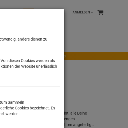
ANMELDEN
notwendig, andere dienen zu
e %
Tonies
Männer
r Maus
Ravensburger Spiele
Tonies
. Von diesen Cookies werden als
ktionen der Website unerlässlich
ll zum Sammeln
derliche Cookies bezeichnet. Es
h, buntes Motiv oder Lizensierter Print, alle Deine
ührt werden.
Shirts werden in Deutschland unter strengen
chwertig im Sieb - / Digitaldruckverfahren angefertigt.