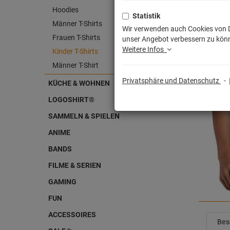
Hoodies
Statistik
Männer T-Shirts
Wir verwenden auch Cookies von Dr
Frauen T-Shirts
unser Angebot verbessern zu könn
Weitere Infos
Kinder T-Shirts
Männer T-Shirt
Privatsphäre und Datenschutz
-
KÜCHE & WOHNEN
LOGOSHIRT®
SAMMELN & SPIELEN
ANIME
BANDS
FILME & SERIEN
GAMING
FUN
ACCESSOIRES
Bes