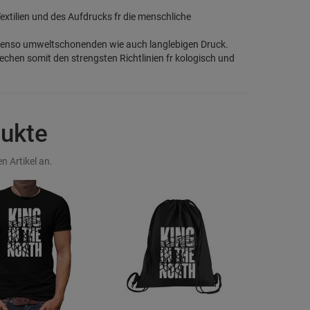
 Textilien und des Aufdrucks fr die menschliche
benso umweltschonenden wie auch langlebigen Druck.
chen somit den strengsten Richtlinien fr kologisch und
dukte
n Artikel an.