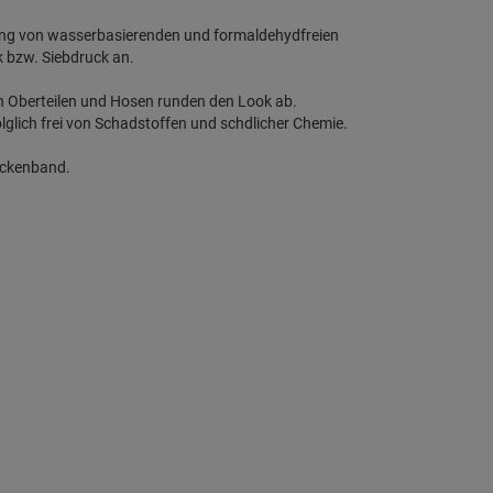
dung von wasserbasierenden und formaldehydfreien
k bzw. Siebdruck an.
en Oberteilen und Hosen runden den Look ab.
lglich frei von Schadstoffen und schdlicher Chemie.
ackenband.