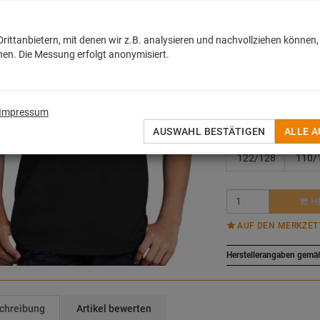
MEHR
ittanbietern, mit denen wir z.B. analysieren und nachvollziehen können,
16,30
€
en. Die Messung erfolgt anonymisiert.
inkl. MwSt. zzgl.
Versan
Sofort lieferbar
Impressum
Gráe:
Variante wähle
AUSWAHL BESTÄTIGEN
ALLE 
122/128
110/
H
AUF DEN MERKZET
Herstellerangaben gemä
chreibung
Artikel bewerten