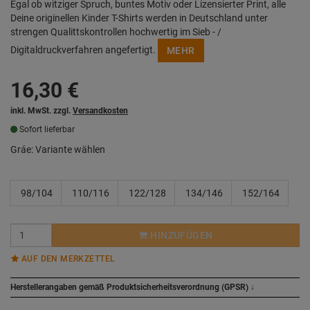
Egal ob witziger Spruch, buntes Motiv oder Lizensierter Print, alle
Deine originellen Kinder T-Shirts werden in Deutschland unter
strengen Qualittskontrollen hochwertig im Sieb - /
Digitaldruckverfahren angefertigt.
MEHR
16,30
€
inkl. MwSt. zzgl.
Versandkosten
Sofort lieferbar
Gráe:
Variante wählen
98/104
110/116
122/128
134/146
152/164
HINZUFÜGEN
AUF DEN MERKZETTEL
Herstellerangaben gemäß Produktsicherheitsverordnung (GPSR)
↓