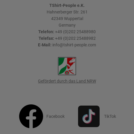
TShirt-People e.K.
Hahnerberger Str. 261
42349
Wuppertal
Germany
Telefon:
+49 (0)202 25488980
Telefax:
+49 (0)202 25488982
E-Mail:
info@tshirt-people.com
Gefördert durch das Land NRW
Facebook
TikTok