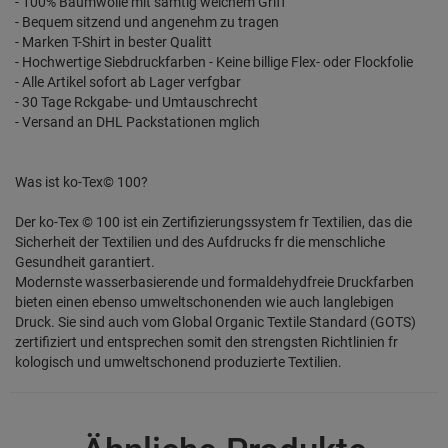
- 100% Baumwolle mit samtig weichem Griff
- Bequem sitzend und angenehm zu tragen
- Marken T-Shirt in bester Qualitt
- Hochwertige Siebdruckfarben - Keine billige Flex- oder Flockfolie
- Alle Artikel sofort ab Lager verfgbar
- 30 Tage Rckgabe- und Umtauschrecht
- Versand an DHL Packstationen mglich
Was ist ko-Tex© 100?
Der ko-Tex © 100 ist ein Zertifizierungssystem fr Textilien, das die
Sicherheit der Textilien und des Aufdrucks fr die menschliche
Gesundheit garantiert.
Modernste wasserbasierende und formaldehydfreie Druckfarben
bieten einen ebenso umweltschonenden wie auch langlebigen
Druck. Sie sind auch vom Global Organic Textile Standard (GOTS)
zertifiziert und entsprechen somit den strengsten Richtlinien fr
kologisch und umweltschonend produzierte Textilien.