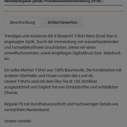
Herstellerangaben gemäß Produktsicherheitsverordnung (GPSR)
↓
Beschreibung
Artikel bewerten
Trendiges und modernes BB 8 Blueprint T-Shirt Wars Droid Star in
angesagter Optik. Durch die Verwendung von wasserbasierenden
und formaldehydfreien Druckfarben, bieten wir einen
umweltschonenden, sowie langlebigen Digitaldruck bzw. Siebdruck
an.
Ein tolles Marken T-Shirt aus 100% Baumwolle. Die Kombination mit
anderen Oberteilen und Hosen runden den Look ab.
Unsere T-Shirts sind mit dem Öko-Tex ® 100 Zertifikat
ausgezeichnet und folglich frei von Schadstoffen und schädlicher
Chemie.
Regular Fit mit Rundhalsausschnitt und hochwertigen Details wie
verstärktem Nackenband.
Unsere Vorteile: