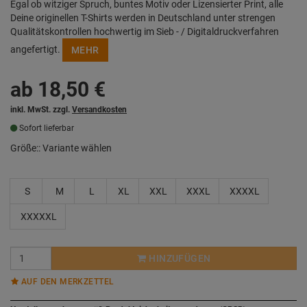
Egal ob witziger Spruch, buntes Motiv oder Lizensierter Print, alle
Deine originellen T-Shirts werden in Deutschland unter strengen
Qualitätskontrollen hochwertig im Sieb - / Digitaldruckverfahren
angefertigt.
MEHR
ab
18,50
€
inkl. MwSt. zzgl.
Versandkosten
Sofort lieferbar
Größe::
Variante wählen
S
M
L
XL
XXL
XXXL
XXXXL
XXXXXL
HINZUFÜGEN
AUF DEN MERKZETTEL