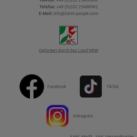
Telefon:
+49 (0)202 25488980
Telefax:
+49 (0)202 25488982
E-Mail:
info@tshirt-people.com
Gefördert durch das Land NRW
Facebook
TikTok
Instagram
*
inkl. MwSt., zzgl.
Versandkosten