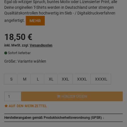
Egal ob witziger Spruch, buntes Motiv oder Lizensierter Print, alle
Deine originellen T-Shirts werden in Deutschland unter strengen
Qualitätskontrollen hochwertig im Sieb - / Digitaldruckverfahren
angefertigt.
MEHR
18,50
€
inkl. MwSt. zzgl.
Versandkosten
Sofort lieferbar
Größe::
Variante wählen
S
M
L
XL
XXL
XXXL
XXXXL
HINZUFÜGEN
AUF DEN MERKZETTEL
Herstellerangaben gemäß Produktsicherheitsverordnung (GPSR)
↓