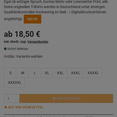
Egal ob witziger Spruch, buntes Motiv oder Lizensierter Print, alle
Deine originellen T-Shirts werden in Deutschland unter strengen
Qualitätskontrollen hochwertig im Sieb - / Digitaldruckverfahren
angefertigt.
MEHR
ab
18,50
€
inkl. MwSt. zzgl.
Versandkosten
Sofort lieferbar
Größe::
Variante wählen
S
M
L
XL
XXL
XXXL
XXXXL
XXXXXL
HINZUFÜGEN
AUF DEN MERKZETTEL