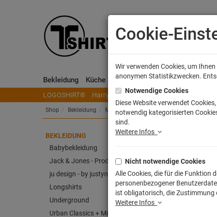
Cookie-Einst
Wir verwenden Cookies, um Ihnen e
anonymen Statistikzwecken. Entsch
Bekleidung
Küche & Wohnen
Sammeln & Spielen
Notwendige Cookies
LOGOSHIRT®
Harry Potter
Herr der Ringe
Disney
S
Diese Website verwendet Cookies, 
Shop
Bekleidung
Männer T-Shirts
notwendig kategorisierten Cookies
sind.
Weitere Infos
BEKLEIDUNG
Slim
Babybekleidung
Jack & Jones - Produkt
Nicht notwendige Cookies
Artike
Alle Cookies, die für die Funktio
ju design - by justyna weitz
personenbezogener Benutzerdaten z
Longshirts
ist obligatorisch, die Zustimmung
Underground
Weitere Infos
Urban Classics + Mister Tee