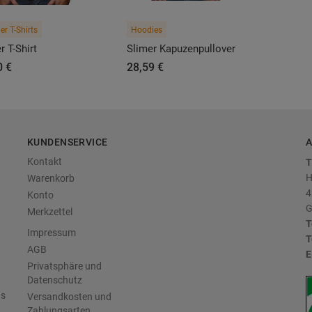
r T-Shirts
Hoodies
r T-Shirt
Slimer Kapuzenpullover
0 €
28,59 €
KUNDENSERVICE
A
Kontakt
T
H
Warenkorb
4
Konto
G
Merkzettel
T
Impressum
T
AGB
E
Privatsphäre und
Datenschutz
us
Versandkosten und
Zahlungsarten