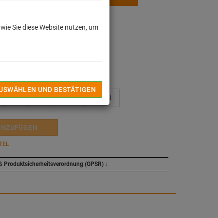
 wie Sie diese Website nutzen, um
dkosten
len
AUSWÄHLEN UND BESTÄTIGEN
XL
XXL
XXXL
XXXXL
INZUFÜGEN
TEL
ß Produktsicherheitsverordnung (GPSR)
↓