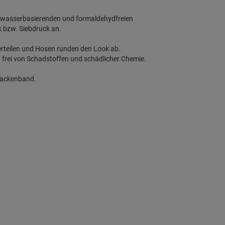
n wasserbasierenden und formaldehydfreien
k bzw. Siebdruck an.
erteilen und Hosen runden den Look ab.
h frei von Schadstoffen und schädlicher Chemie.
 Nackenband.