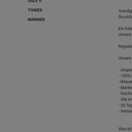
SALE %
TONIES
Trendig
Druckfa
MÄNNER
Ein tol
Unsere 
Regular
Unsere 
- Anges
- 100%
- Bequ
- Marke
- Hochw
- Alle 
- 30 T
- Vers
Was is