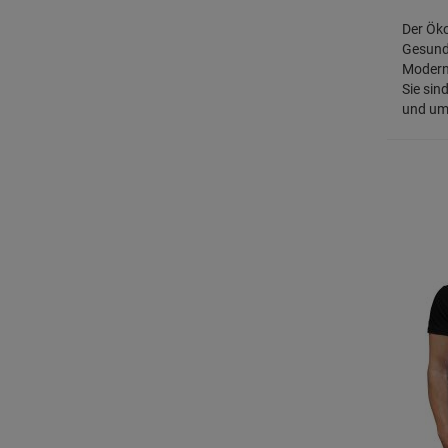
Der Öko
Gesundh
Modern
Sie sin
und umw