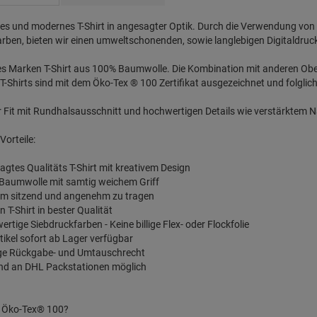
es und modernes T-Shirt in angesagter Optik. Durch die Verwendung vo
rben, bieten wir einen umweltschonenden, sowie langlebigen Digitaldruc
les Marken T-Shirt aus 100% Baumwolle. Die Kombination mit anderen Ob
T-Shirts sind mit dem Öko-Tex ® 100 Zertifikat ausgezeichnet und folglic
 Fit mit Rundhalsausschnitt und hochwertigen Details wie verstärktem
Vorteile:
agtes Qualitäts T-Shirt mit kreativem Design
 Baumwolle mit samtig weichem Griff
em sitzend und angenehm zu tragen
n T-Shirt in bester Qualität
ertige Siebdruckfarben - Keine billige Flex- oder Flockfolie
Artikel sofort ab Lager verfügbar
age Rückgabe- und Umtauschrecht
and an DHL Packstationen möglich
t Öko-Tex® 100?