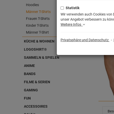
Hoodies
Statistik
Männer T-Shirts
Wir verwenden auch Cookies von Dr
Frauen T-Shirts
unser Angebot verbessern zu könn
Weitere Infos
Kinder T-Shirts
Männer T-Shirt
Privatsphäre und Datenschutz
-
KÜCHE & WOHNEN
LOGOSHIRT®
SAMMELN & SPIELEN
ANIME
BANDS
FILME & SERIEN
GAMING
FUN
ACCESSOIRES
Bes