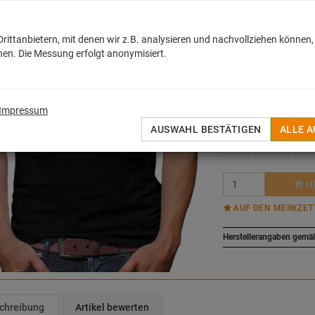
18,50
€
ittanbietern, mit denen wir z.B. analysieren und nachvollziehen können,
en. Die Messung erfolgt anonymisiert.
inkl. MwSt. zzgl.
Versan
Sofort lieferbar
Größe::
Variante wäh
Impressum
AUSWAHL BESTÄTIGEN
ALLE 
S
M
L
H
AUF DEN MERKZET
Herstellerangaben gemä
chreibung
Artikel bewerten