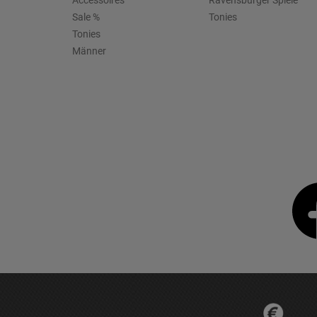
Sale %
Tonies
Tonies
Männer