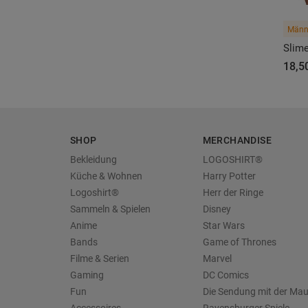
Männe
Slime
18,5
SHOP
MERCHANDISE
Bekleidung
LOGOSHIRT®
Küche & Wohnen
Harry Potter
Logoshirt®
Herr der Ringe
Sammeln & Spielen
Disney
Anime
Star Wars
Bands
Game of Thrones
Filme & Serien
Marvel
Gaming
DC Comics
Fun
Die Sendung mit der Ma
Accessoires
Ravensburger Spiele