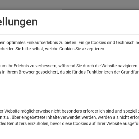
ellungen
in optimales Einkaufserlebnis zu bieten. Einige Cookies sind technisch 
eiden Sie bitte selbst, welche Cookies Sie akzeptieren.
Anime
Bands
Filme & Serien
Gaming
Fun
Accessoires
Sal
tar Wars
Game of Thrones
Marvel
DC Comics
Die Sendung mit de
um Ihr Erlebnis zu verbessern, während Sie durch die Website navigieren
 in Ihrem Browser gespeichert, da sie für das Funktionieren der Grundfun
er T-Shirt
lnummer: TLM2380
n der Website möglicherweise nicht besonders erforderlich sind und spezie
.B. über eingebettete Inhalte verwendet werden, werden als nicht erfor
Egal ob witziger Spruc
 des Benutzers einzuholen, bevor diese Cookies auf Ihrer Website ausgef
originellen T-Shirts 
hochwertig im Sieb - 