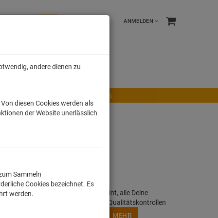
ANMELDEN
notwendig, andere dienen zu
e %
Tonies
Männer
r Maus
Ravensburger Spiele
Tonies
. Von diesen Cookies werden als
ktionen der Website unerlässlich
ll zum Sammeln
derliche Cookies bezeichnet. Es
h, buntes Motiv oder Lizensierter Print, alle Deine
ührt werden.
werden in Deutschland unter strengen Qualitätskontrollen
/ Digitaldruckverfahren angefertigt.
MEHR