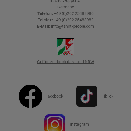
42349
Wuppertal
Germany
Telefon:
+49 (0)202 25488980
Telefax:
+49 (0)202 25488982
E-Mail:
info@tshirt-people.com
Gefördert durch das Land NRW
Facebook
TikTok
Instagram