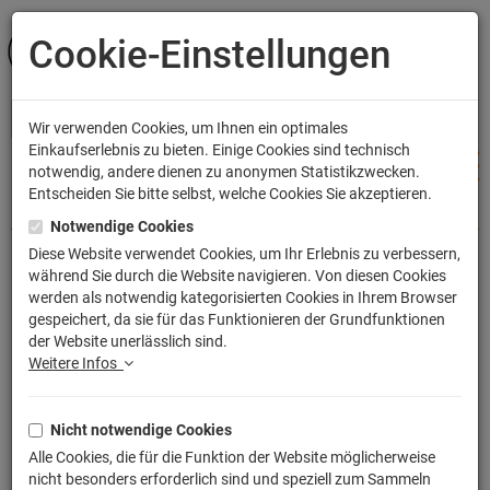
Cookie-Einstellungen
ANMELDEN
Wir verwenden Cookies, um Ihnen ein optimales
Einkaufserlebnis zu bieten. Einige Cookies sind technisch
notwendig, andere dienen zu anonymen Statistikzwecken.
Entscheiden Sie bitte selbst, welche Cookies Sie akzeptieren.
Shop
Filme & Serien
Animation & Zeichentrick
Disney
Notwendige Cookies
Diese Website verwendet Cookies, um Ihr Erlebnis zu verbessern,
während Sie durch die Website navigieren. Von diesen Cookies
Disney Classics Salz- und
werden als notwendig kategorisierten Cookies in Ihrem Browser
gespeichert, da sie für das Funktionieren der Grundfunktionen
Pfefferstreuer Winnie And Tigger
der Website unerlässlich sind.
Artikelnummer: PP14488WPV2
Weitere Infos
Nicht notwendige Cookies
Alle Cookies, die für die Funktion der Website möglicherweise
nicht besonders erforderlich sind und speziell zum Sammeln