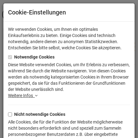
Cookie-Einstellungen
ANMELDEN
Wir verwenden Cookies, um Ihnen ein optimales
Einkaufserlebnis zu bieten. Einige Cookies sind technisch
notwendig, andere dienen zu anonymen Statistikzwecken.
Entscheiden Sie bitte selbst, welche Cookies Sie akzeptieren.
Notwendige Cookies
Shop
Filme & Serien
Fantasy
Der Herr der Ringe / Der Hobbit
Diese Website verwendet Cookies, um Ihr Erlebnis zu verbessern,
während Sie durch die Website navigieren. Von diesen Cookies
Filme & Serien
Fantasy
Der
werden als notwendig kategorisierten Cookies in Ihrem Browser
gespeichert, da sie für das Funktionieren der Grundfunktionen
Herr der Ringe / Der Hobbit
der Website unerlässlich sind.
Weitere Infos
SORTIERUNG:
WÄHLEN
Nicht notwendige Cookies
Alle Cookies, die für die Funktion der Website möglicherweise
nicht besonders erforderlich sind und speziell zum Sammeln
personenbezogener Benutzerdaten z.B. über eingebettete